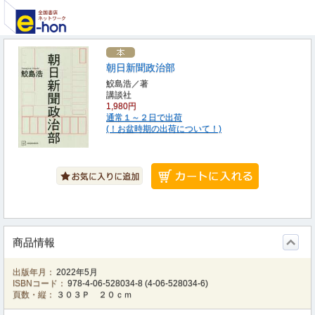
朝日新聞政治部
鮫島浩／著
講談社
1,980円
通常１～２日で出荷
(！お盆時期の出荷について！)
商品情報
出版年月：
2022年5月
ISBNコード：
978-4-06-528034-8
(
4-06-528034-6
)
頁数・縦：
３０３Ｐ ２０ｃｍ