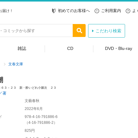
初めてのお客様へ
ご利用案内
よ
お届け！
こだわり検索
雑誌
CD
DVD・Blu-ray
文春文庫
潮
さ６３－２３ 新・酔いどれ小籐次 ２３
／著
文藝春秋
2022年6月
ド
978-4-16-791886-6
（
4-16-791886-2
）
825円