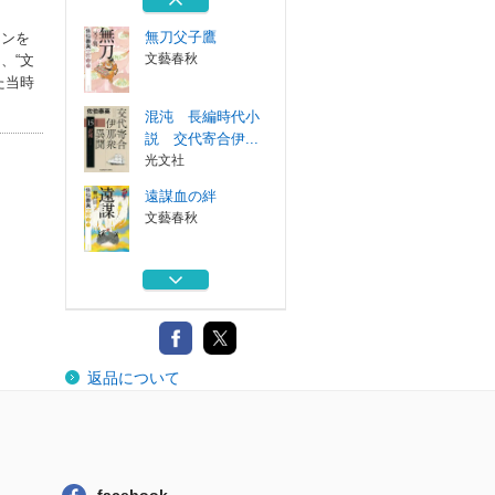
光文社
無刀父子鷹
インを
文藝春秋
、“文
た当時
混沌 長編時代小
説 交代寄合伊...
光文社
遠謀血の絆
文藝春秋
朝廷 長編時代小
説 交代寄合伊...
光文社
無刀父子鷹
返品について
文藝春秋
混沌 長編時代小
説 交代寄合伊...
光文社