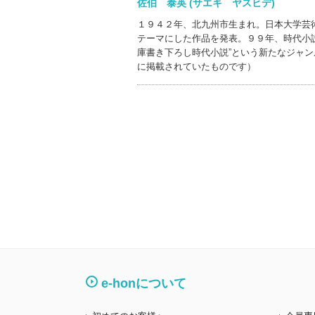
佐伯 泰英 (サエキ ヤスヒデ)
１９４２年、北九州市生まれ。日本大学芸
テーマにした作品を発表。９９年、時代小
庫書き下ろし時代小説”という新たなジャ
に掲載されていたものです）
e-honについて