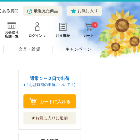
くある質問
最近見た商品
お気に入り
0
お受取り
ログイン
注文履歴
カート
店舗一覧
文具・雑貨
キャンペーン
通常１～２日で出荷
(！お盆時期の出荷について！)
カートに入れる
★お気に入りに追加