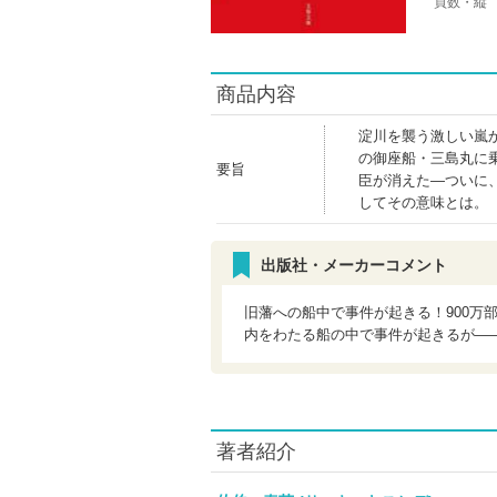
頁数・縦
商品内容
淀川を襲う激しい嵐
の御座船・三島丸に
要旨
臣が消えた―ついに
してその意味とは。
出版社・メーカーコメント
旧藩への船中で事件が起きる！900万
内をわたる船の中で事件が起きるが―
著者紹介