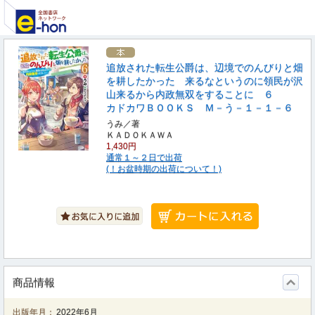
追放された転生公爵は、辺境でのんびりと畑
を耕したかった 来るなというのに領民が沢
山来るから内政無双をすることに ６
カドカワＢＯＯＫＳ Ｍ－う－１－１－６
うみ／著
ＫＡＤＯＫＡＷＡ
1,430円
通常１～２日で出荷
(！お盆時期の出荷について！)
商品情報
出版年月：
2022年6月