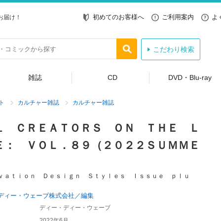
初めてのお客様へ
ご利用案内
よ
お届け！
こだわり検索
雑誌
CD
DVD・Blu-ray
ト
カルチャー雑誌
カルチャー雑誌
１ ＣＲＥＡＴＯＲＳ ＯＮ ＴＨＥ Ｌ
Ｅ： ＶＯＬ．８９（２０２２ＳＵＭＭＥ
ｖａｔｉｏｎ Ｄｅｓｉｇｎ Ｓｔｙｌｅｓ Ｉｓｓｕｅ ｐｌｕ
ディー・ウェーブ株式会社／編集
ディー・ディー・ウェーブ
2022年6月