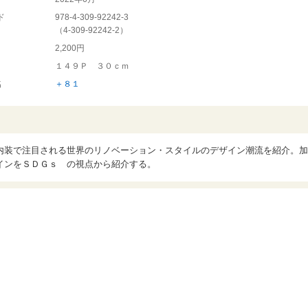
ド
978-4-309-92242-3
（
4-309-92242-2
）
2,200円
１４９Ｐ ３０ｃｍ
名
＋８１
内装で注目される世界のリノベーション・スタイルのデザイン潮流を紹介。加
インをＳＤＧｓ の視点から紹介する。