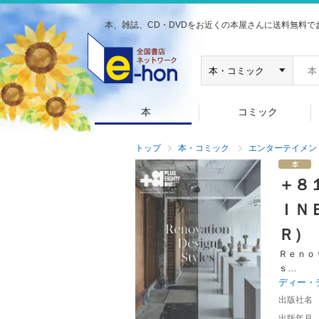
本、雑誌、CD・DVDをお近くの本屋さんに送料無料で
本
コミック
トップ
本・コミック
エンターテイメン
＋８
ＩＮ
Ｒ）
Ｒｅｎｏ
ｓ…
ディー・
出版社名
出版年月