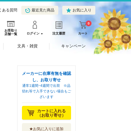
くある質問
最近見た商品
お気に入り
0
お受取り
ログイン
注文履歴
カート
店舗一覧
文具・雑貨
キャンペーン
メーカーに在庫有無を確認
し、お取り寄せ
通常1週間~4週間で出荷 ※品
切れ等で入手できない場合もご
ざいます
カートに入れる
（お取り寄せ）
★お気に入りに追加