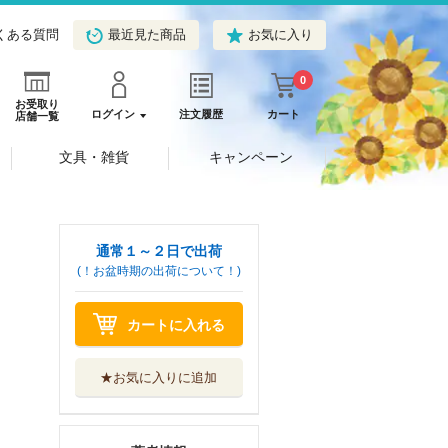
くある質問
最近見た商品
お気に入り
0
お受取り
ログイン
注文履歴
カート
店舗一覧
文具・雑貨
キャンペーン
通常１～２日で出荷
(！お盆時期の出荷について！)
カートに入れる
★お気に入りに追加