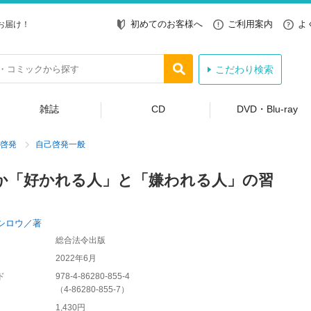
初めてのお客様へ
ご利用案内
よ
お届け！
こだわり検索
雑誌
CD
DVD・Blu-ray
啓発
自己啓発一般
か「好かれる人」と「嫌われる人」の習
シロウ／著
総合法令出版
2022年6月
ド
978-4-86280-855-4
（
4-86280-855-7
）
1,430円