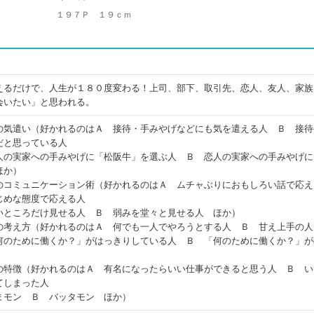
１９７Ｐ １９ｃｍ
えるだけで、人生が１８０度変わる！上司、部下、取引先、恋人、友人、家族
会いたい」と思われる。
の気遣い（好かれるのはＡ 接待・手みやげなどにも気を遣える人 Ｂ 接待
だと思っている人
人の実家への手みやげに「松阪牛」を選ぶ人 Ｂ 恋人の実家への手みやげに
ほか）
のコミュニケーション術（好かれるのはＡ ムチャぶりにおもしろい話で応
じめな態度で応える人
いところだけ見せる人 Ｂ 弱みを堂々と見せる人 ほか）
の考え方（好かれるのはＡ 何でも一人でやろうとする人 Ｂ 甘え上手の人
何のために働くか？」がはっきりしている人 Ｂ 「何のために働くか？」が
）
の特徴（好かれるのはＡ 有名になったらいい仕事ができると思う人 Ｂ い
てしまった人
まモン Ｂ バッタモン ほか）