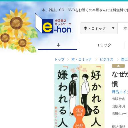
本、雑誌、CD・DVDをお近くの本屋さんに送料無料で
本
コミック
トップ
本・コミック
ビジネス
自己
なぜ
慣
野呂エイ
出版社名
出版年月
ISBNコー
税込価格