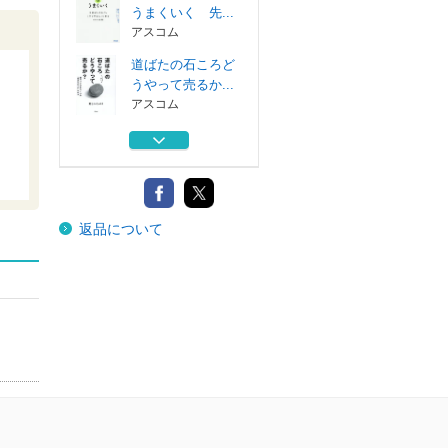
うまくいく 先...
アスコム
道ばたの石ころど
うやって売るか...
アスコム
副業は、自己ＰＲ
がすべて。 「...
プレジデント社
先延ばしと挫折を
返品について
なくす計画術無...
アスコム
「話がつまらない
」をなくす技術
アスコム
仕組み化する人は
うまくいく 先...
アスコム
道ばたの石ころど
うやって売るか...