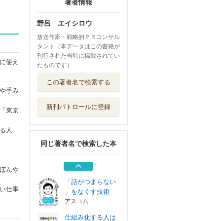
著者情報
野呂 エイシロウ
放送作家・戦略的ＰＲコンサル
タント（本データはこの書籍が
刊行された当時に掲載されてい
に使え
たものです）
道ばたの石ころど
この著者名で検索する
うやって売るか...
や手み
アスコム
新刊パトロールに登録
「東京
副業は、自己ＰＲ
がすべて。 「...
える人
プレジデント社
同じ著者名で検索した本
先延ばしと挫折を
なくす計画術無...
アスコム
ぼんや
「話がつまらない
い仕事
」をなくす技術
アスコム
仕組み化する人は