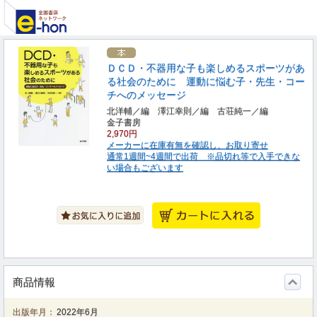
ＤＣＤ・不器用な子も楽しめるスポーツがあ
る社会のために 運動に悩む子・先生・コー
チへのメッセージ
北洋輔／編 澤江幸則／編 古荘純一／編
金子書房
2,970円
メーカーに在庫有無を確認し、お取り寄せ
通常1週間~4週間で出荷 ※品切れ等で入手できな
い場合もございます
商品情報
出版年月：
2022年6月