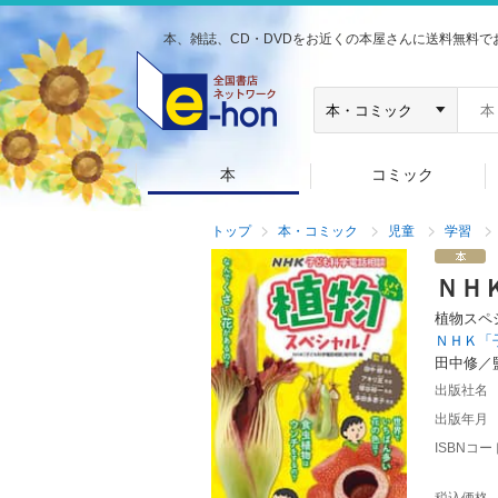
本、雑誌、CD・DVDをお近くの本屋さんに送料無料で
本
コミック
トップ
本・コミック
児童
学習
ＮＨ
植物スペ
ＮＨＫ「
田中修／
出版社名
出版年月
ISBNコー