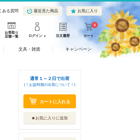
くある質問
最近見た商品
お気に入り
0
お受取り
ログイン
注文履歴
カート
店舗一覧
文具・雑貨
キャンペーン
通常１～２日で出荷
(！お盆時期の出荷について！)
カートに入れる
★お気に入りに追加
ＮＨＫ子ども科学
電話相談 〔１...
ＮＨＫ出版