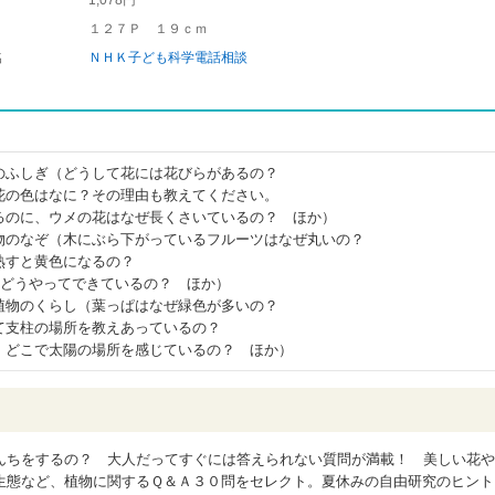
1,078円
１２７Ｐ １９ｃｍ
名
ＮＨＫ子ども科学電話相談
のふしぎ（どうして花には花びらがあるの？
花の色はなに？その理由も教えてください。
るのに、ウメの花はなぜ長くさいているの？ ほか）
物のなぞ（木にぶら下がっているフルーツはなぜ丸いの？
熟すと黄色になるの？
はどうやってできているの？ ほか）
植物のくらし（葉っぱはなぜ緑色が多いの？
て支柱の場所を教えあっているの？
、どこで太陽の場所を感じているの？ ほか）
んちをするの？ 大人だってすぐには答えられない質問が満載！ 美しい花や
生態など、植物に関するＱ＆Ａ３０問をセレクト。夏休みの自由研究のヒント