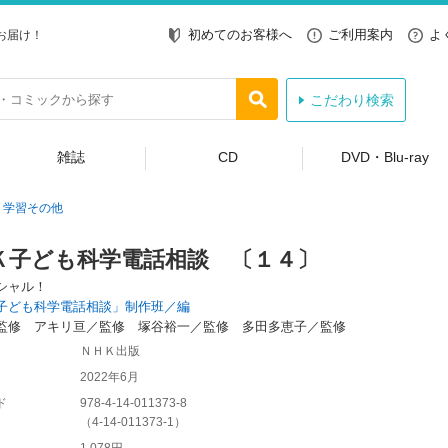
初めてのお客様へ
ご利用案内
よ
お届け！
こだわり検索
雑誌
CD
DVD・Blu-ray
学習その他
Ｋ子ども科学電話相談 〔１４〕
シャル！
子ども科学電話相談」制作班／編
監修 アキリ亘／監修 塚谷裕一／監修 多田多恵子／監修
ＮＨＫ出版
2022年6月
ド
978-4-14-011373-8
（
4-14-011373-1
）