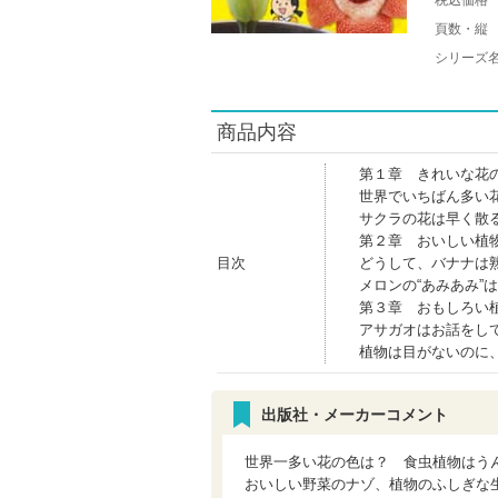
税込価格
頁数・縦
シリーズ
商品内容
第１章 きれいな花
世界でいちばん多い
サクラの花は早く散
第２章 おいしい植
目次
どうして、バナナは
メロンの“あみあみ”
第３章 おもしろい
アサガオはお話をし
植物は目がないのに
出版社・メーカーコメント
世界一多い花の色は？ 食虫植物はう
おいしい野菜のナゾ、植物のふしぎな