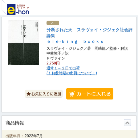
分断された天 スラヴォイ・ジジェク社会評
論集
ｅｌｅ‐ｋｉｎｇ ｂｏｏｋｓ
スラヴォイ・ジジェク／著 岡崎龍／監修・解説
中林敦子／訳
Ｐヴァイン
2,750円
通常１～２日で出荷
(！お盆時期の出荷について！)
商品情報
出版年月：
2022年7月