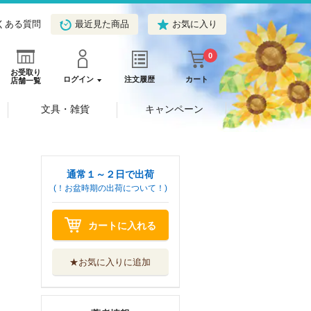
くある質問
最近見た商品
お気に入り
0
お受取り
ログイン
注文履歴
カート
店舗一覧
文具・雑貨
キャンペーン
通常１～２日で出荷
(！お盆時期の出荷について！)
カートに入れる
★お気に入りに追加