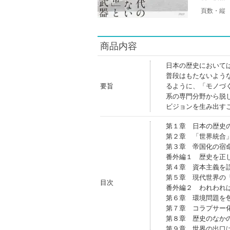
頁数・縦
商品内容
日本の歴史において
普段はもたないよう
要旨
るように、「モノづ
系の専門分野から脱
ビジョンを生み出す
第１章 日本の歴史
第２章 「世界統合
第３章 帝国化の宿
番外編１ 歴史を正
第４章 資本主義を
第５章 現代世界の
目次
番外編２ われわれ
第６章 環境問題を
第７章 コラプサー
第８章 歴史のなか
第９章 世界の出口