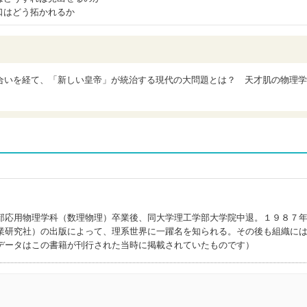
口はどう拓かれるか
合いを経て、「新しい皇帝」が統治する現代の大問題とは？ 天才肌の物理学
ウ)
部応用物理学科（数理物理）卒業後、同大学理工学部大学院中退。１９８７
業研究社）の出版によって、理系世界に一躍名を知られる。その後も組織に
データはこの書籍が刊行された当時に掲載されていたものです）