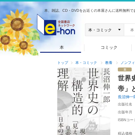
本、雑誌、CD・DVDをお近くの本屋さんに送料無料で
本
コミック
トップ
本・コミック
教養
ノンフィ
世界
帝」
長沼伸一
出版社名
出版年月
ISBNコー
税込価格