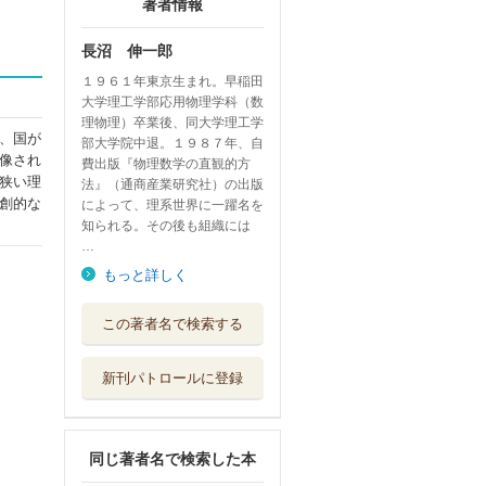
著者情報
長沼 伸一郎
１９６１年東京生まれ。早稲田
大学理工学部応用物理学科（数
理物理）卒業後、同大学理工学
、国が
部大学院中退。１９８７年、自
像され
費出版『物理数学の直観的方
狭い理
法』（通商産業研究社）の出版
創的な
によって、理系世界に一躍名を
知られる。その後も組織には
…
もっと詳しく
経済数学の直観的
この著者名で検索する
方法 マクロ経...
講談社
新刊パトロールに登録
物理数学の直観的
方法 理工系で...
講談社
同じ著者名で検索した本
ステルス・デザイ