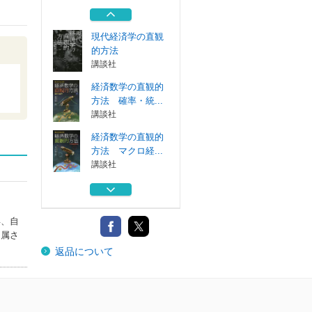
ンの方法 イル...
通商産業研究社
現代経済学の直観
的方法
講談社
経済数学の直観的
方法 確率・統...
講談社
経済数学の直観的
方法 マクロ経...
講談社
物理数学の直観的
方法 理工系で...
講談社
年、自
は属さ
ステルス・デザイ
返品について
ンの方法 イル...
通商産業研究社
現代経済学の直観
的方法