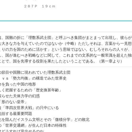
２８７Ｐ １９ｃｍ
は、国難の折に「理数系武士団」と呼ぶべき集団がまとまって出現し、彼らが
な大きな力を与えていたのではないか（中略）ただしそれは、言葉から一見想
くりの力を国のために活かす」という意味ではない。むしろそれらの人々が、
し、国が進むべき戦略などに関して、これまでの文系的な一般常識を超えた独
ことで、国を先導する役割を果たしたということである。（第一章より）
の節目や国難に現われていた理数系武士団
」ｖｓ「勢力均衡」の構造でみた世界史
命を負った中国の地形
しく把握するための「歴史換算年齢」
誤らせた天体力学の幻惑
「形のない皇帝」
は「準四次世界大戦」の只中にいる
包括する最重要問題
化を阻んだイスラム文明とその「微積分学」どの敗北
の「世界交通網」が生んだ日本の特殊性
はどうすれば見出せるのか