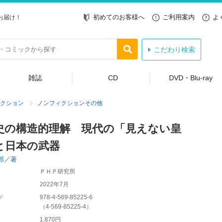
初めてのお客様へ
ご利用案内
よ
お届け！
こだわり検索
雑誌
CD
DVD・Blu-ray
クション
ノンフィクションその他
史の構造的理解 現代の「見えない皇
と日本の武器
郎／著
ＰＨＰ研究所
2022年7月
ド
978-4-569-85225-6
（
4-569-85225-4
）
1,870円