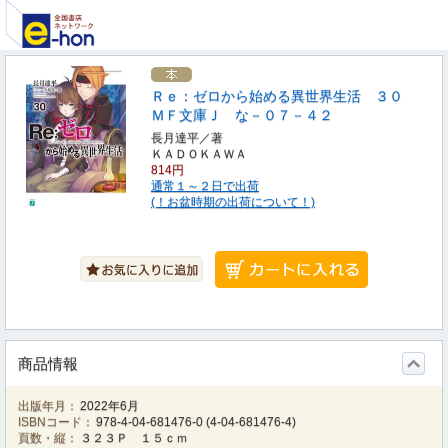
Ｒｅ：ゼロから始める異世界生活 ３０
ＭＦ文庫Ｊ な－０７－４２
長月達平／著
ＫＡＤＯＫＡＷＡ
814円
通常１～２日で出荷
(！お盆時期の出荷について！)
商品情報
出版年月：
2022年6月
ISBNコード：
978-4-04-681476-0
(
4-04-681476-4
)
頁数・縦：
３２３Ｐ １５ｃｍ