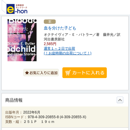
血を分けた子ども
オクテイヴィア・Ｅ・バトラー／著 藤井光／訳
河出書房新社
2,585円
通常１～２日で出荷
(！お盆時期の出荷について！)
商品情報
出版年月：
2022年6月
ISBNコード：
978-4-309-20855-8
(
4-309-20855-X
)
頁数・縦：
２５１Ｐ １９ｃｍ