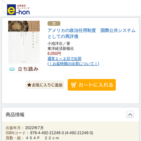
アメリカの政治任用制度 国際公共システム
としての再評価
小池洋次／著
東洋経済新報社
6,050円
通常１～２日で出荷
(！お盆時期の出荷について！)
商品情報
出版年月：
2022年7月
ISBNコード：
978-4-492-21249-3
(
4-492-21249-3
)
頁数・縦：
４５４Ｐ ２２ｃｍ