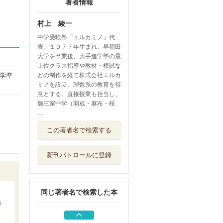
著者情報
村上 綾一
中学受験塾「エルカミノ」代
表。１９７７年生まれ。早稲田
大学を卒業後、大手進学塾の最
上位クラス指導や教材・模試な
学準
どの制作を経て株式会社エルカ
ミノを設立。理数系の教育を得
意とする。直接授業も担当し、
御三家中学（開成・麻布・桜
…
計算と図形につよ
この著者名で検索する
くなる算数パズ...
幻冬舎
新刊パトロールに登録
エルカミノ式理系
脳をつくるパズ...
幻冬舎
同じ著者名で検索した本
エルカミノ式理系
冊
脳をつくるパズ...
幻冬舎