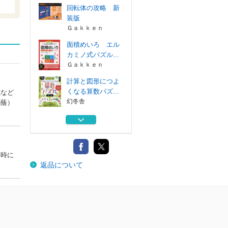
回転体の攻略 新
装版
Ｇａｋｋｅｎ
面積めいろ エル
カミノ式パズル...
Ｇａｋｋｅｎ
計算と図形につよ
くなる算数パズ...
試など
幻冬舎
桜蔭）
エルカミノ式理系
脳をつくるパズ...
幻冬舎
エルカミノ式理系
当時に
返品について
脳をつくるパズ...
幻冬舎
回転体の攻略 新
装版
Ｇａｋｋｅｎ
面積めいろ エル