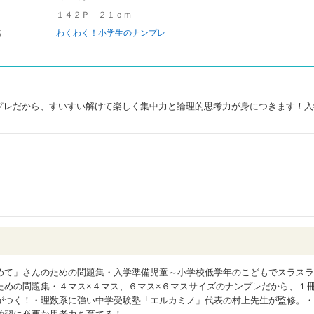
１４２Ｐ ２１ｃｍ
名
わくわく！小学生のナンプレ
プレだから、すいすい解けて楽しく集中力と論理的思考力が身につきます！入
。
めて」さんのための問題集・入学準備児童～小学校低学年のこどもでスラスラ
ための問題集・４マス×４マス、６マス×６マスサイズのナンプレだから、１
がつく！・理数系に強い中学受験塾「エルカミノ」代表の村上先生が監修。・