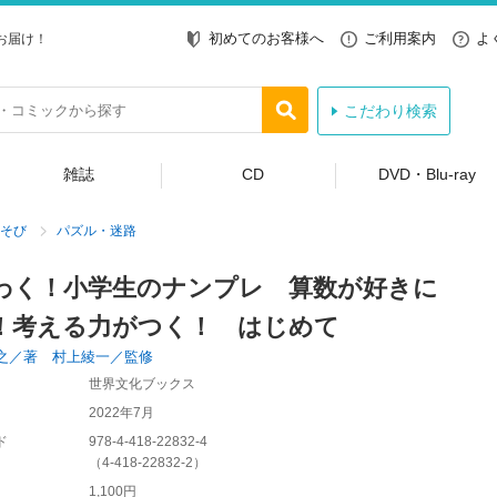
初めてのお客様へ
ご利用案内
よ
お届け！
こだわり検索
雑誌
CD
DVD・Blu-ray
そび
パズル・迷路
わく！小学生のナンプレ 算数が好きに
！考える力がつく！ はじめて
之／著 村上綾一／監修
世界文化ブックス
2022年7月
ド
978-4-418-22832-4
（
4-418-22832-2
）
1,100円