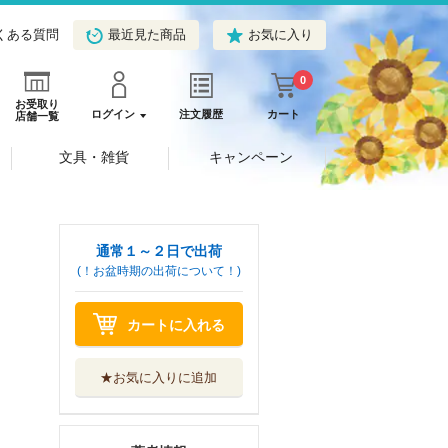
くある質問
最近見た商品
お気に入り
0
お受取り
ログイン
注文履歴
カート
店舗一覧
文具・雑貨
キャンペーン
通常１～２日で出荷
(！お盆時期の出荷について！)
カートに入れる
★お気に入りに追加