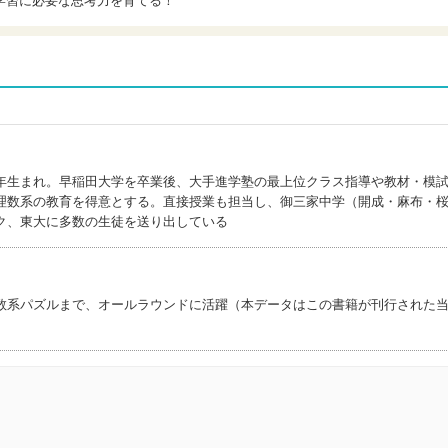
学習に必要な思考力を育てる！
年生まれ。早稲田大学を卒業後、大手進学塾の最上位クラス指導や教材・模
理数系の教育を得意とする。直接授業も担当し、御三家中学（開成・麻布・
ク、東大に多数の生徒を送り出している
)
数系パズルまで、オールラウンドに活躍（本データはこの書籍が刊行された