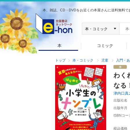
本、雑誌、CD・DVDをお近くの本屋さんに送料無料で
本
コミック
トップ
本・コミック
児童
入門・あ
わく
なる
津内口真
出版社名
出版年月
ISBNコー
税込価格