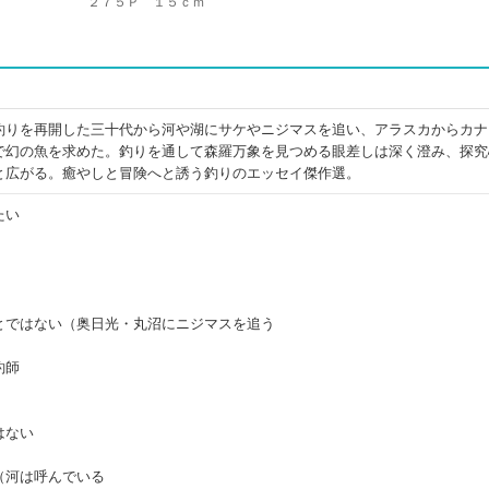
２７５Ｐ １５ｃｍ
釣りを再開した三十代から河や湖にサケやニジマスを追い、アラスカからカナ
で幻の魚を求めた。釣りを通して森羅万象を見つめる眼差しは深く澄み、探究
と広がる。癒やしと冒険へと誘う釣りのエッセイ傑作選。
たい
）
とではない（奥日光・丸沼にニジマスを追う
釣師
はない
（河は呼んでいる