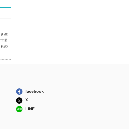
開高健の本棚
河出書房新社
開口一番 開高健
エッセイ選集
５８年
集英社
ど世界
たもの
新しい天体
筑摩書房
生物（いきもの）
としての静物
河出書房新社
ベトナム戦記 新
facebook
装版
X
朝日新聞出版
LINE