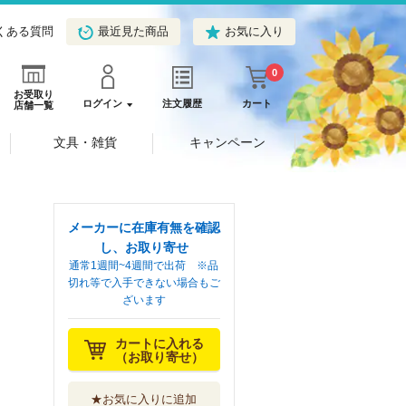
くある質問
最近見た商品
お気に入り
0
お受取り
ログイン
注文履歴
カート
店舗一覧
文具・雑貨
キャンペーン
メーカーに在庫有無を確認
し、お取り寄せ
通常1週間~4週間で出荷 ※品
切れ等で入手できない場合もご
ざいます
カートに入れる
（お取り寄せ）
★お気に入りに追加