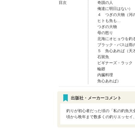
目次
奇蹟の人
俺達に明日はない）
４ つぎの大物（河
ヒトも魚も…
つぎの大物
母の怒り
北海にオヒョウを釣
ブラック・バスは雨
５ 魚心あれば（天
石斑魚
ビギナーズ・ラック
輪廻
内臓料理
魚心あれば）
出版社・メーカーコメント
釣りが初心者だった頃の「私の釣魚大
頃から晩年まで数多くの釣りエッセイ