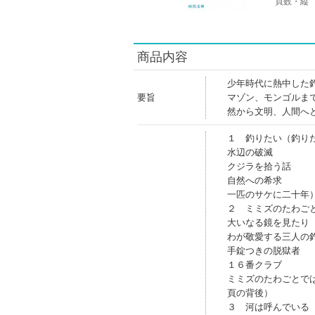
頁数・縦
商品内容
少年時代に熱中した
要旨
マゾン、モンゴルま
然から文明、人間へ
１ 釣りたい（釣り
水辺の破滅
クジラを拾う話
自然への希求
一匹のサケに二十年
２ ミミズのたわご
大いなる鏡を見たり
わが敬愛する三人の
手錠つきの脱獄者
１６番クラブ
ミミズのたわごとで
頁の背後）
３ 河は呼んでいる