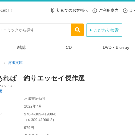
初めてのお客様へ
ご利用案内
よ
お届け！
こだわり検索
雑誌
CD
DVD・Blu-ray
河出文庫
あれば 釣りエッセイ傑作選
か３９－３
著
河出書房新社
2022年7月
ド
978-4-309-41900-8
（
4-309-41900-3
）
979円