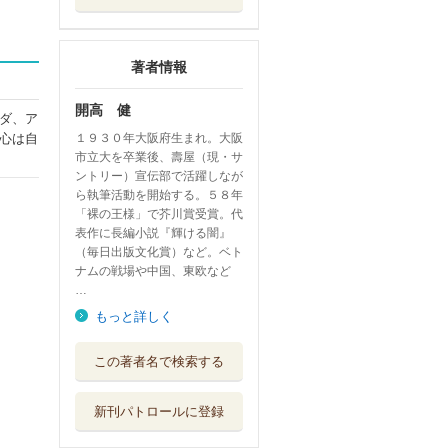
著者情報
開高 健
ダ、ア
心は自
１９３０年大阪府生まれ。大阪
市立大を卒業後、壽屋（現・サ
ントリー）宣伝部で活躍しなが
ら執筆活動を開始する。５８年
「裸の王様」で芥川賞受賞。代
表作に長編小説『輝ける闇』
（毎日出版文化賞）など。ベト
ナムの戦場や中国、東欧など
…
もっと詳しく
新しい天体
この著者名で検索する
筑摩書房
新刊パトロールに登録
生物（いきもの）
としての静物