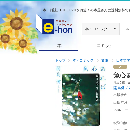
本、雑誌、CD・DVDをお近くの本屋さんに送料無料で
本
コミック
トップ
本・コミック
文庫
日本文学
魚心
河出文庫 
開高健／
出版社名
出版年月
ISBNコー
税込価格