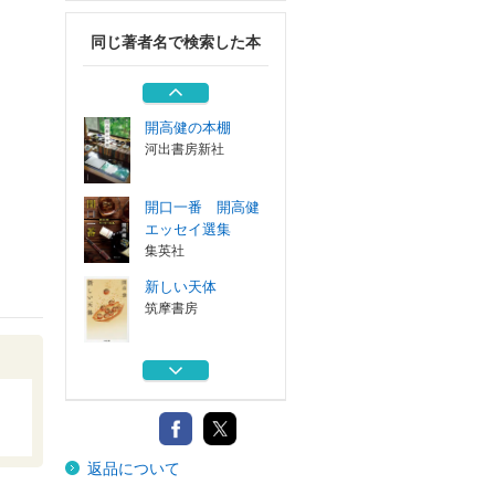
河出書房新社
同じ著者名で検索した本
ベトナム戦記 新
装版
朝日新聞出版
開高健の本棚
河出書房新社
開口一番 開高健
エッセイ選集
集英社
新しい天体
筑摩書房
生物（いきもの）
としての静物
河出書房新社
ベトナム戦記 新
返品について
装版
朝日新聞出版