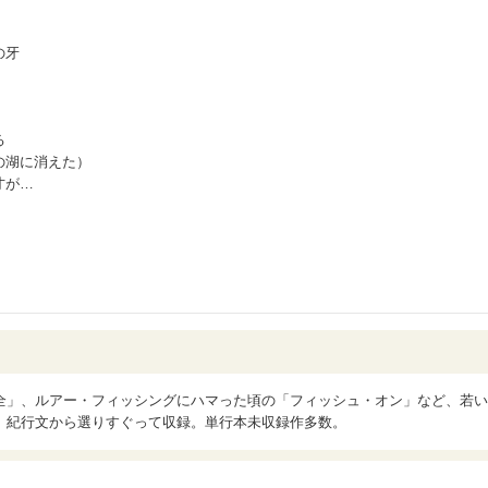
の牙
る
の湖に消えた）
才が…
全」、ルアー・フィッシングにハマった頃の「フィッシュ・オン」など、若い
、紀行文から選りすぐって収録。単行本未収録作多数。