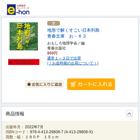
地形で解くすごい日本列島
青春文庫 お－６３
おもしろ地理学会／編
青春出版社
869円
通常１～２日で出荷
(！お盆時期の出荷について！)
商品情報
出版年月：
2022年7月
ISBNコード：
978-4-413-29808-7
(
4-413-29808-X
)
頁数・縦：
１９０Ｐ １５ｃｍ