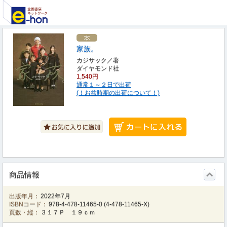
家族。
カジサック／著
ダイヤモンド社
1,540円
通常１～２日で出荷
(！お盆時期の出荷について！)
商品情報
出版年月：
2022年7月
ISBNコード：
978-4-478-11465-0
(
4-478-11465-X
)
頁数・縦：
３１７Ｐ １９ｃｍ