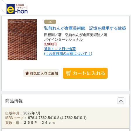
弘前れんが倉庫美術館 記憶を継承する建築
田根剛／著 弘前れんが倉庫美術館／著
パイインターナショナル
3,960円
通常１～２日で出荷
(！お盆時期の出荷について！)
商品情報
出版年月：
2022年7月
ISBNコード：
978-4-7562-5410-8
(
4-7562-5410-1
)
頁数・縦：
２５５Ｐ ２４ｃｍ