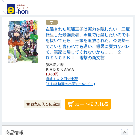
左遷された無能王子は実力を隠したい 二度
転生した最強賢者、今世では楽したいので手
を抜いてたら、王家を追放された。今更帰っ
てこいと言われても遅い、領民に実力がバレ
て、実家に帰してくれないから…… ２
ＤＥＮＧＥＫＩ 電撃の新文芸
茨木野／著
ＫＡＤＯＫＡＷＡ
1,430円
通常１～２日で出荷
(！お盆時期の出荷について！)
商品情報