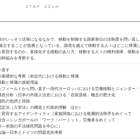
２７６Ｐ ２２ｃｍ
動がいっそう活発になるなかで、移動を制御する国家単位の法制度を問い直し
を確立することが急務となっている。国境を越えて移動する人々はどこに帰属
う変容するのか。多様化する移動のあり方、移動する人々の権利保障、移動を
的枠組みを考察する。
い直す
の基礎的な考察（前近代における移動と帰属
移動と帰属の規範理論
をフィールドから問い直す―現代ヨーロッパにおける労働移動とジェンダー・
構造分析（日本の外国人法史における「在留資格」概念の肥大化
難民の包摂と排除
認定法（入管法）の構造と行政的理解 ほか）
と変容するアイデンティティ（家族関係における複層的法秩序をめぐって
統合―シンガポールの「ワーク・パーミット」労働者をめぐって
家―米国の不法移民問題を中心に）
会論―日本とドイツの問題史的考察