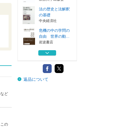
法の歴史と法解釈
の基礎
中央経済社
危機の中の学問の
自由 世界の動...
岩波書店
社会投企と知的観
察 日本学術会...
日本評論社
日本学術会議の使
返品について
命
岩波書店
長など
法的政治的現象と
してのドイツ帝...
東京大学出版会
法の歴史と法解釈
の基礎
はこの
中央経済社