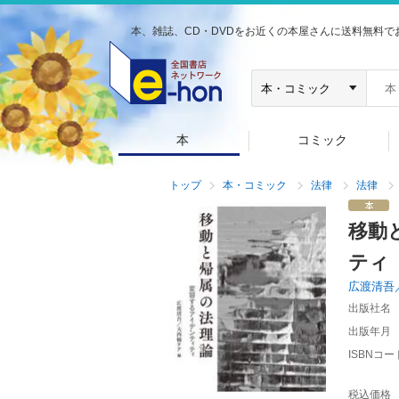
本、雑誌、CD・DVDをお近くの本屋さんに送料無料で
本
コミック
トップ
本・コミック
法律
法律
移動
ティ
広渡清吾
出版社名
出版年月
ISBNコー
税込価格