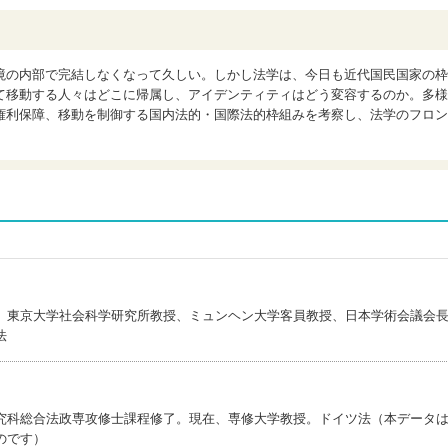
境の内部で完結しなくなって久しい。しかし法学は、今日も近代国民国家の枠
て移動する人々はどこに帰属し、アイデンティティはどう変容するのか。多様
権利保障、移動を制御する国内法的・国際法的枠組みを考察し、法学のフロン
、東京大学社会科学研究所教授、ミュンヘン大学客員教授、日本学術会議会
法
究科総合法政専攻修士課程修了。現在、専修大学教授。ドイツ法（本データ
のです）