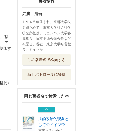
著者情報
広渡 清吾
１９４５年生まれ。京都大学法
学部を経て、東京大学社会科学
研究所教授、ミュンヘン大学客
、“移
員教授、日本学術会議会長など
し、ア
を歴任。現在、東京大学名誉教
制御す
授。ドイツ法
危機の中の学問の
この著者名で検索する
自由 世界の動...
岩波書店
新刊パトロールに登録
社会投企と知的観
察 日本学術会...
世代）
日本評論社
同じ著者名で検索した本
日本学術会議の使
命
岩波書店
法的政治的現象と
してのドイツ帝...
東京大学出版会