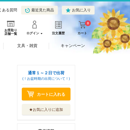
くある質問
最近見た商品
お気に入り
0
お受取り
ログイン
注文履歴
カート
店舗一覧
文具・雑貨
キャンペーン
通常１～２日で出荷
(！お盆時期の出荷について！)
カートに入れる
★お気に入りに追加