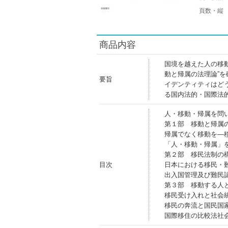
頁数・縦
商品内容
国境を越えた人の移
動と帰属の法理論”
要旨
イデンティティはど
る国内法的・国際法
人・移動・帰属を問
第１部 移動と帰属
帰属でなく移動を―
「人・移動・帰属」
第２部 移民法制の
目次
日本における移民・
出入国管理及び難民
第３部 移動する人
移民受け入れと社会
移民の奔流と国民国
国際移住の比較法社