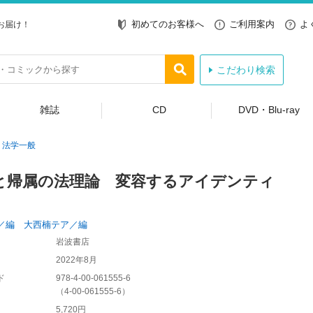
初めてのお客様へ
ご利用案内
よ
お届け！
こだわり検索
雑誌
CD
DVD・Blu-ray
法学一般
と帰属の法理論 変容するアイデンティ
／編 大西楠テア／編
岩波書店
2022年8月
ド
978-4-00-061555-6
（
4-00-061555-6
）
5,720円