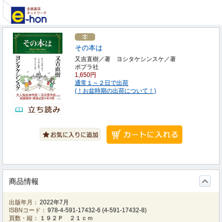
その本は
又吉直樹／著 ヨシタケシンスケ／著
ポプラ社
1,650円
通常１～２日で出荷
(！お盆時期の出荷について！)
商品情報
出版年月：
2022年7月
ISBNコード：
978-4-591-17432-6
(
4-591-17432-8
)
頁数・縦：
１９２Ｐ ２１ｃｍ