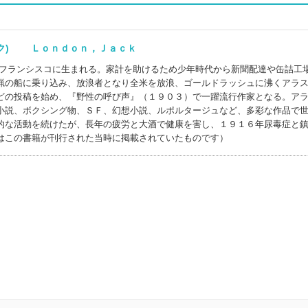
ック) Ｌｏｎｄｏｎ，Ｊａｃｋ
ンフランシスコに生まれる。家計を助けるため少年時代から新聞配達や缶詰工
猟の船に乗り込み、放浪者となり全米を放浪、ゴールドラッシュに沸くアラ
どの投稿を始め、『野性の呼び声』（１９０３）で一躍流行作家となる。ア
小説、ボクシング物、ＳＦ、幻想小説、ルポルタージュなど、多彩な作品で
的な活動を続けたが、長年の疲労と大酒で健康を害し、１９１６年尿毒症と
はこの書籍が刊行された当時に掲載されていたものです）