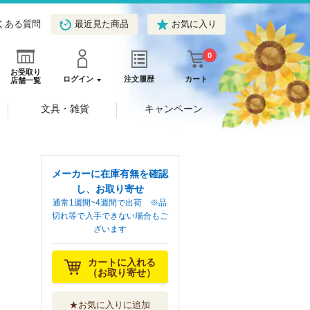
くある質問
最近見た商品
お気に入り
0
お受取り
ログイン
注文履歴
カート
店舗一覧
文具・雑貨
キャンペーン
メーカーに在庫有無を確認
し、お取り寄せ
通常1週間~4週間で出荷 ※品
切れ等で入手できない場合もご
ざいます
カートに入れる
（お取り寄せ）
★お気に入りに追加