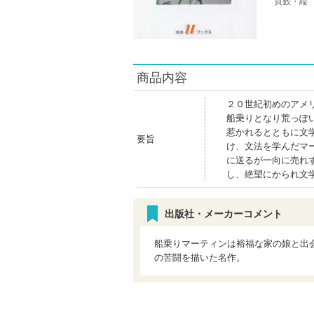
頁数・縦
商品内容
２０世紀初めのアメ
船乗りとなり荒っぽ
惹かれるとともに文
要旨
け、文法を学んだマ
に送るが一向に売れ
し、絶望にかられ文
出版社・メーカーコメント
船乗りマーティンは裕福な家の娘と出
の苦闘を描いた名作。