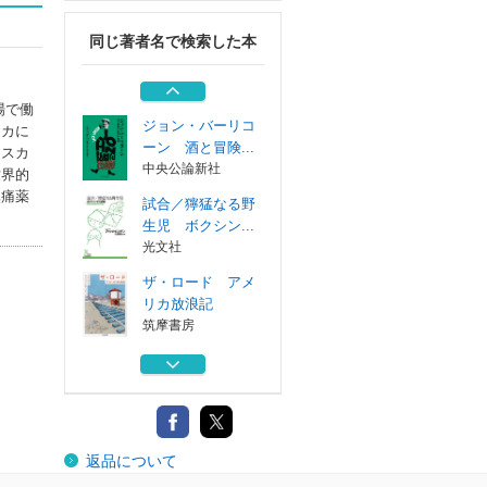
明文書房
同じ著者名で検索した本
赤死病
白水社
場で働
ジョン・バーリコ
スカに
ーン 酒と冒険...
ラスカ
中央公論新社
世界的
鎮痛薬
試合／獰猛なる野
生児 ボクシン...
光文社
ザ・ロード アメ
リカ放浪記
筑摩書房
第二の人生に輝い
て 泣き虫先生...
明文書房
赤死病
返品について
白水社