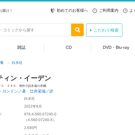
初めてのお客様へ
ご利用案内
よ
お届け！
こだわり検索
雑誌
CD
DVD・Blu-ray
養
白水社
ティン・イーデン
クス ２４０ 海外小説永遠の本棚
・ロンドン／著 辻井栄滋／訳
白水社
2022年8月
ド
978-4-560-07240-0
（
4-560-07240-X
）
2,640円