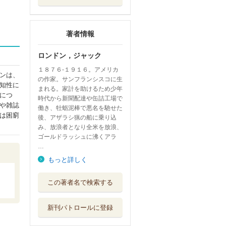
著者情報
ロンドン，ジャック
１８７６‐１９１６。アメリカ
ンは、
の作家。サンフランシスコに生
知性に
まれる。家計を助けるため少年
につ
時代から新聞配達や缶詰工場で
や雑誌
働き、牡蛎泥棒で悪名を馳せた
は困窮
後、アザラシ猟の船に乗り込
み、放浪者となり全米を放浪、
ゴールドラッシュに沸くアラ
…
もっと詳しく
ザ・ロード アメ
この著者名で検索する
リカ放浪記
筑摩書房
新刊パトロールに登録
第二の人生に輝い
て 泣き虫先生...