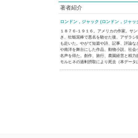
著者紹介
ロンドン，ジャック (ロンドン，ジャ
１８７６‐１９１６。アメリカの作家。サ
き、牡蛎泥棒で悪名を馳せた後、アザラシ
も赴いた。やがて短篇や詩、記事、評論な
や南洋を舞台にした作品、動物小説、社会
名声を得た。創作、旅行、農園経営と精力
モルヒネの過剰摂取により死去（本データ