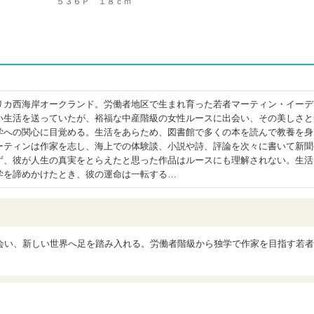
５３６Ｐ １８ｃｍ
リカ西海岸オークランド。労働者地区で生まれ育った若者マーティン・イーデ
い生活を送っていたが、裕福な中産階級の女性ルースに出会い、その美しさと
学への関心に目覚める。生活をあらため、図書館で多くの本を読んで教養を身
ーティンは作家を志し、海上での体験談、小説や詩、評論を次々に書いて新聞
ず、彼が人生の真実をとらえたと思った作品はルースにも理解されない。生活
学を諦めかけたとき、彼の運命は一転する…
会い、新しい世界へ足を踏み入れる。労働者階級から独学で作家を目指す若者