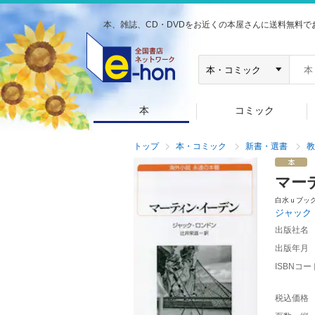
本、雑誌、CD・DVDをお近くの本屋さんに送料無料で
本
コミック
トップ
本・コミック
新書・選書
教
マー
白水ｕブッ
ジャック
出版社名
出版年月
ISBNコー
税込価格