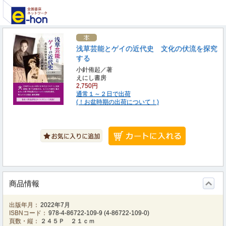
浅草芸能とゲイの近代史 文化の伏流を探究
する
小針侑起／著
えにし書房
2,750円
通常１～２日で出荷
(！お盆時期の出荷について！)
商品情報
出版年月：
2022年7月
ISBNコード：
978-4-86722-109-9
(
4-86722-109-0
)
頁数・縦：
２４５Ｐ ２１ｃｍ