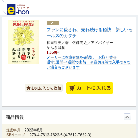
ファンに愛され、売れ続ける秘訣 新しいセ
ールスのカタチ
和田裕美／著 佐藤尚之／アドバイザー
かんき出版
1,650円
メーカーに在庫有無を確認し、お取り寄せ
通常1週間~4週間で出荷 ※品切れ等で入手できな
い場合もございます
商品情報
出版年月：
2022年8月
ISBNコード：
978-4-7612-7622-5
(
4-7612-7622-3
)