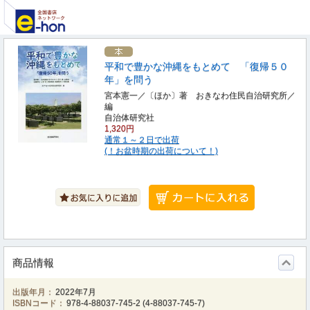
平和で豊かな沖縄をもとめて 「復帰５０
年」を問う
宮本憲一／〔ほか〕著 おきなわ住民自治研究所／
編
自治体研究社
1,320円
通常１～２日で出荷
(！お盆時期の出荷について！)
商品情報
出版年月：
2022年7月
ISBNコード：
978-4-88037-745-2
(
4-88037-745-7
)