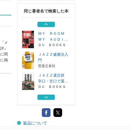
ＤＵ ＢＯＯＫＳ
同じ著者名で検索した本
ＪＡＺＺ雑文集
ＤＵ ＢＯＯＫＳ
ＭＹ ＲＯＯＭ
ＭＹ ＡＵＤＩ...
茶「メ
ＤＵ ＢＯＯＫＳ
批評』
オに関
ＪＡＺＺ健康法入
時に掲
門
音楽之友社
ＪＡＺＺ遺言状
辛口・甘口で選...
ＤＵ ＢＯＯＫＳ
ＪＡＺＺ偏愛主義
ジャズの新し...
ＤＵ ＢＯＯＫＳ
ＪＡＺＺ雑文集
返品について
ＤＵ ＢＯＯＫＳ