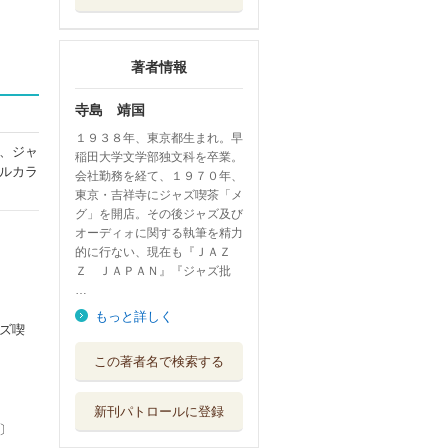
著者情報
寺島 靖国
１９３８年、東京都生まれ。早
、ジャ
稲田大学文学部独文科を卒業。
ルカラ
会社勤務を経て、１９７０年、
東京・吉祥寺にジャズ喫茶「メ
グ」を開店。その後ジャズ及び
オーディォに関する執筆を精力
的に行ない、現在も『ＪＡＺ
Ｚ ＪＡＰＡＮ』『ジャズ批
…
もっと詳しく
ズ喫
ＪＡＺＺ遺言状
この著者名で検索する
辛口・甘口で選...
ＤＵ ＢＯＯＫＳ
新刊パトロールに登録
ＪＡＺＺ偏愛主義
〕
ジャズの新し...