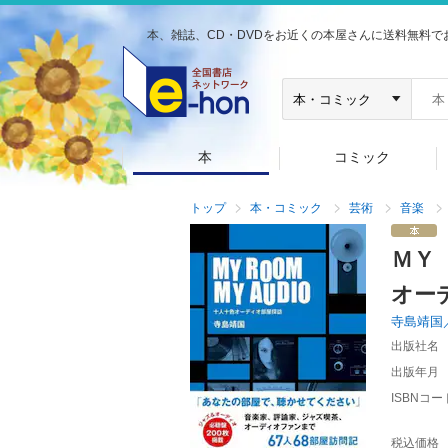
本、雑誌、CD・DVDをお近くの本屋さんに送料無料で
本
コミック
トップ
本・コミック
芸術
音楽
ＭＹ
オー
寺島靖国
出版社名
出版年月
ISBNコー
税込価格