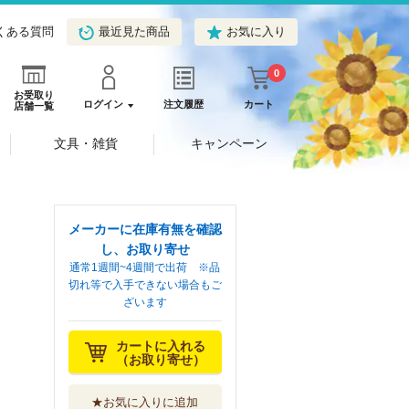
くある質問
最近見た商品
お気に入り
0
お受取り
ログイン
注文履歴
カート
店舗一覧
文具・雑貨
キャンペーン
メーカーに在庫有無を確認
し、お取り寄せ
通常1週間~4週間で出荷 ※品
切れ等で入手できない場合もご
ざいます
カートに入れる
（お取り寄せ）
★お気に入りに追加