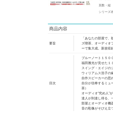
頁数・縦
シリーズ
商品内容
「あなたの部屋で、
要旨
ズ喫茶、オーディオ
ーで集大成。新規収
ブルーノート１５００
福田雅光が見せた１
スイング・エイジの
ウィリアムス浩子の
自作スピーカーの思
目次
自分が信奉するミュ
茶）
オーディオ“究め人”
達人が到達し得る、
部屋とオーディオ機
音の彫像がそびえ立