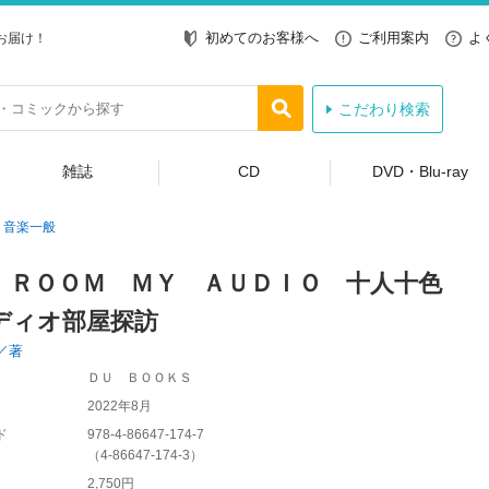
初めてのお客様へ
ご利用案内
よ
お届け！
こだわり検索
雑誌
CD
DVD・Blu-ray
音楽一般
 ＲＯＯＭ ＭＹ ＡＵＤＩＯ 十人十色
ディオ部屋探訪
／著
ＤＵ ＢＯＯＫＳ
2022年8月
ド
978-4-86647-174-7
（
4-86647-174-3
）
2,750円