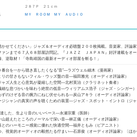
２８７Ｐ ２１ｃｍ
名
ＭＹ ＲＯＯＭ ＭＹ ＡＵＤＩＯ
聴かせてください」ジャズ＆オーディオ必聴盤２００枚掲載。音楽家、評論家
ファンまで６７人６８部屋訪問記。『ＪＡＺＺ ＪＡＰＡＮ』好評連載をオー
録、逆取材！「寺島靖国の最新オーディオ部屋を斬る！」
番台を一から聴き直したくなる“音”―ラズウェル細木（漫画家）
ミリの甘さもないフィル・ウッズ盤の音―福田雅光（オーディオ評論家）
ジャズ人生と心意気が凝縮した空間―北村英治（クラリネット奏者）
繊細な息づかいを味わう絶世の低音―ウィリアムス浩子（ジャズ・シンガー）
わずのけぞる音の腕力にねじ伏せられる―炭山アキラ（オーディオ評論家）
ージシャンの真実の声を聴くための装置―ジャズ・スポット・イントロ（ジャ
が達した、生より音のいいベース―永瀬宗重（医師）
一山超えたところのノーマルで深い音―林正儀（オーディオ評論家）
器とのハーモニー感覚に優れた快適空間―福井ともみ（ピアニスト）
つ、視覚的オーディオの毅然たる佇まい―石原俊（オーディオ評論家）〔ほか