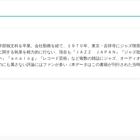
学部独文科を卒業。会社勤務を経て、１９７０年、東京・吉祥寺にジャズ喫
に関する執筆を精力的に行ない、現在も『ＪＡＺＺ ＪＡＰＡＮ』『ジャズ
ー』『ａｎａｌｏｇ』『レコード芸術』など複数の雑誌にジャズ、オーディ
のにも属さない評論にはファンが多い（本データはこの書籍が刊行された当