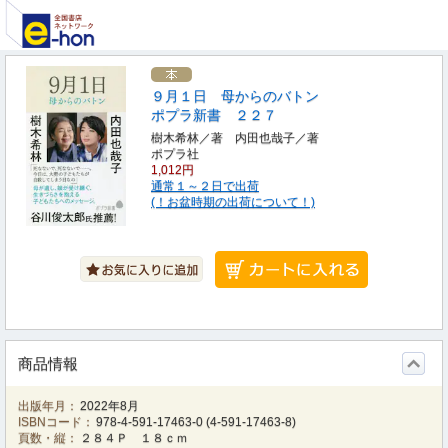
９月１日 母からのバトン
ポプラ新書 ２２７
樹木希林／著 内田也哉子／著
ポプラ社
1,012円
通常１～２日で出荷
(！お盆時期の出荷について！)
商品情報
出版年月：
2022年8月
ISBNコード：
978-4-591-17463-0
(
4-591-17463-8
)
頁数・縦：
２８４Ｐ １８ｃｍ