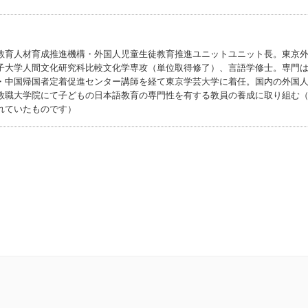
教育人材育成推進機構・外国人児童生徒教育推進ユニットユニット長。東京
子大学人間文化研究科比較文化学専攻（単位取得修了）、言語学修士。専門
・中国帰国者定着促進センター講師を経て東京学芸大学に着任。国内の外国
教職大学院にて子どもの日本語教育の専門性を有する教員の養成に取り組む
れていたものです）