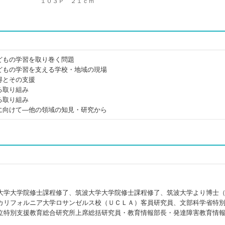
１０３Ｐ ２１ｃｍ
どもの学習を取り巻く問題
どもの学習を支える学校・地域の現場
得とその支援
る取り組み
る取り組み
に向けて―他の領域の知見・研究から
大学大学院修士課程修了、筑波大学大学院修士課程修了、筑波大学より博士
カリフォルニア大学ロサンゼルス校（ＵＣＬＡ）客員研究員、文部科学省特
立特別支援教育総合研究所上席総括研究員・教育情報部長・発達障害教育情