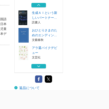
どもの日本語教育
くろしお出版
生成ＡＩという新
しいパートナー...
外国語
読書人
は日本
人児童
おひとりさまのた
（本デ
めのエンディン...
文藝春秋
アラ還バイクデビ
ュー
文芸社
東アジア冷戦文化
の系譜学 一九...
筑波大学出版会
外国につながる子
返品について
どもの日本語教育
くろしお出版
生成ＡＩという新
しいパートナー...