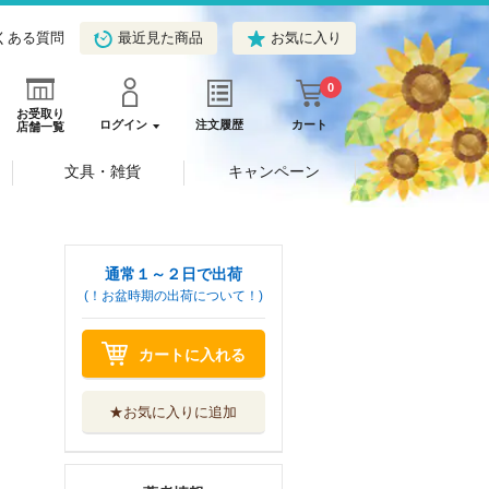
くある質問
最近見た商品
お気に入り
0
お受取り
ログイン
注文履歴
カート
店舗一覧
文具・雑貨
キャンペーン
通常１～２日で出荷
(！お盆時期の出荷について！)
カートに入れる
★お気に入りに追加