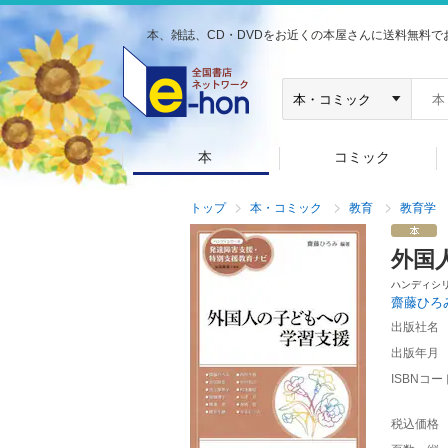
本、雑誌、CD・DVDをお近くの本屋さんに送料無料で
本
コミック
トップ
本・コミック
教育
教育学
外国
ハンディシ
齋藤ひろ
出版社名
出版年月
ISBNコー
税込価格