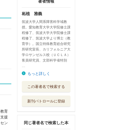
著者情報
柘植 雅義
筑波大学人間系障害科学域教
授。愛知教育大学大学院修士課
程修了、筑波大学大学院修士課
程修了、筑波大学より博士（教
育学）。国立特殊教育総合研究
所研究室長、カリフォルニア大
学ロサンゼルス校（ＵＣＬＡ）
客員研究員、文部科学省特別
…
もっと詳しく
アラ還バイクデビ
この著者名で検索する
ュー
文芸社
新刊パトロールに登録
東アジア冷戦文化
の系譜学 一九...
（教育
筑波大学出版会
別支援
同じ著者名で検索した本
報セン
外国につながる子