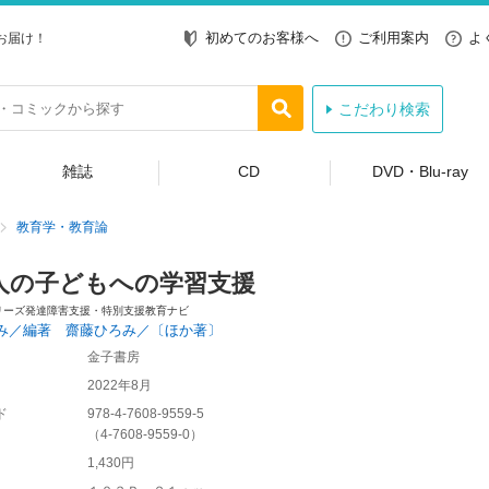
初めてのお客様へ
ご利用案内
よ
お届け！
こだわり検索
雑誌
CD
DVD・Blu-ray
教育学・教育論
人の子どもへの学習支援
リーズ発達障害支援・特別支援教育ナビ
み／編著 齋藤ひろみ／〔ほか著〕
金子書房
2022年8月
ド
978-4-7608-9559-5
（
4-7608-9559-0
）
1,430円