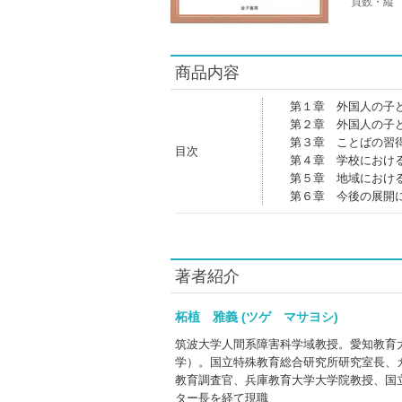
頁数・縦
商品内容
第１章 外国人の子
第２章 外国人の子
第３章 ことばの習
目次
第４章 学校におけ
第５章 地域におけ
第６章 今後の展開
著者紹介
柘植 雅義 (ツゲ マサヨシ)
筑波大学人間系障害科学域教授。愛知教育
学）。国立特殊教育総合研究所研究室長、
教育調査官、兵庫教育大学大学院教授、国
ター長を経て現職