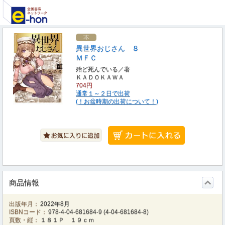
異世界おじさん ８
ＭＦＣ
殆ど死んでいる／著
ＫＡＤＯＫＡＷＡ
704円
通常１～２日で出荷
(！お盆時期の出荷について！)
商品情報
出版年月：
2022年8月
ISBNコード：
978-4-04-681684-9
(
4-04-681684-8
)
頁数・縦：
１８１Ｐ １９ｃｍ