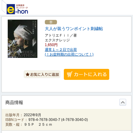
大人が装うワンポイント刺繍帖
アトリエＦｉｌ／著
エクスナレッジ
1,650円
通常１～２日で出荷
(！お盆時期の出荷について！)
商品情報
出版年月：
2022年9月
ISBNコード：
978-4-7678-3040-7
(
4-7678-3040-0
)
頁数・縦：
９５Ｐ ２５ｃｍ