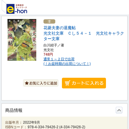
花菱夫妻の退魔帖
光文社文庫 Ｃし５４－１ 光文社キャラク
ター文庫
白川紺子／著
光文社
748円
通常１～２日で出荷
(！お盆時期の出荷について！)
商品情報
出版年月：
2022年9月
ISBNコード：
978-4-334-79426-2
(
4-334-79426-2
)