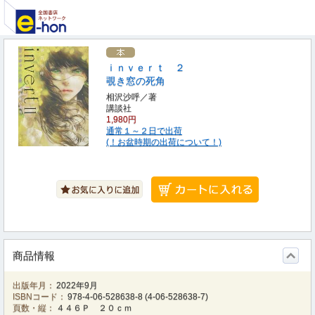
ｉｎｖｅｒｔ ２
覗き窓の死角
相沢沙呼／著
講談社
1,980円
通常１～２日で出荷
(！お盆時期の出荷について！)
商品情報
出版年月：
2022年9月
ISBNコード：
978-4-06-528638-8
(
4-06-528638-7
)
頁数・縦：
４４６Ｐ ２０ｃｍ