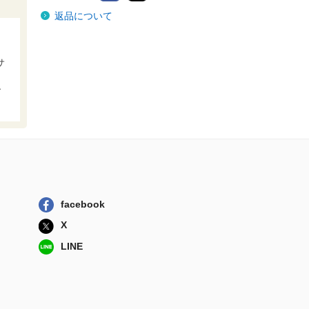
ネバー・レイト・
返品について
ナイターズ 世...
新紀元社
ヒカル殺人事件～
サ
シュプラスの秘...
ら
メタ・ブレーン
で
奥羽怪談
竹書房
願望色（ディザイ
アカラー）の存...
新紀元社
アルケミア・スト
facebook
ラグル 現代錬...
X
新紀元社
LINE
ネバー・レイト・
ナイターズ 世...
新紀元社