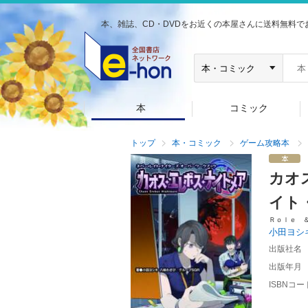
本、雑誌、CD・DVDをお近くの本屋さんに送料無料で
本
コミック
トップ
本・コミック
ゲーム攻略本
カオ
イト
Ｒｏｌｅ 
小田ヨシ
出版社名
出版年月
ISBNコー