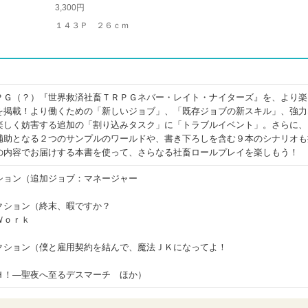
3,300円
１４３Ｐ ２６ｃｍ
ＰＧ（？）『世界救済社畜ＴＲＰＧネバー・レイト・ナイターズ』を、より楽
を掲載！より働くための「新しいジョブ」、「既存ジョブの新スキル」、強力
楽しく妨害する追加の「割り込みタスク」に「トラブルイベント」。さらに、
補助となる２つのサンプルのワールドや、書き下ろしを含む９本のシナリオも
の内容でお届けする本書を使って、さらなる社畜ロールプレイを楽しもう！
ション（追加ジョブ：マネージャー
クション（終末、暇ですか？
Ｗｏｒｋ
クション（僕と雇用契約を結んで、魔法ＪＫになってよ！
Ｈ！―聖夜へ至るデスマーチ ほか）