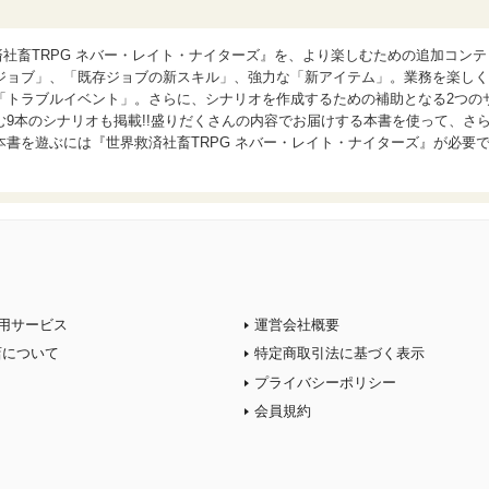
済社畜TRPG ネバー・レイト・ナイターズ』を、より楽しむための追加コンテ
ジョブ」、「既存ジョブの新スキル」、強力な「新アイテム」。業務を楽しく
「トラブルイベント」。さらに、シナリオを作成するための補助となる2つの
9本のシナリオも掲載!!盛りだくさんの内容でお届けする本書を使って、さ
書を遊ぶには『世界救済社畜TRPG ネバー・レイト・ナイターズ』が必要
用サービス
運営会社概要
店について
特定商取引法に基づく表示
プライバシーポリシー
会員規約