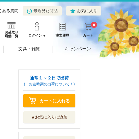
くある質問
最近見た商品
お気に入り
0
お受取り
ログイン
注文履歴
カート
店舗一覧
文具・雑貨
キャンペーン
通常１～２日で出荷
(！お盆時期の出荷について！)
カートに入れる
★お気に入りに追加
願望色（ディザイ
アカラー）の存...
新紀元社