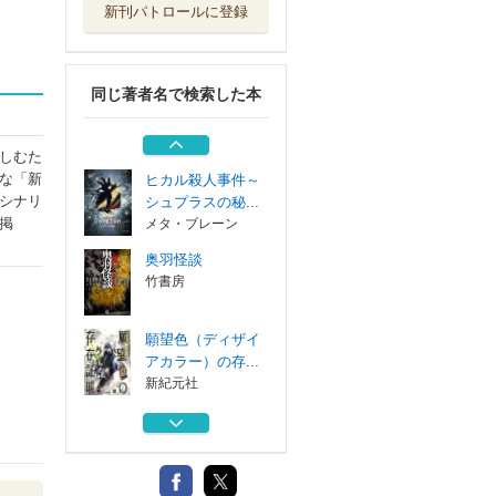
新刊パトロールに登録
アルケミア・スト
ラグル 現代錬...
新紀元社
同じ著者名で検索した本
ネバー・レイト・
ナイターズ 世...
新紀元社
しむた
な「新
ヒカル殺人事件～
シナリ
シュプラスの秘...
掲
メタ・ブレーン
奥羽怪談
竹書房
願望色（ディザイ
アカラー）の存...
新紀元社
アルケミア・スト
ラグル 現代錬...
新紀元社