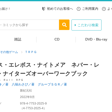
初めてのお客様へ
ご利用案内
よ
お届け！
こだわり検索
雑誌
CD
DVD・Blu-ray
その他ゲーム
ＴＲＰＧ
ス・エレボス・ナイトメア ネバー・レ
・ナイターズオーバーワークブック
＆ Ｒｏｌｌ ＲＰＧ
キ／著 八味わさび／著 グループＳＧＲ／著
新紀元社
2022年9月
ド
978-4-7753-2025-9
（
4-7753-2025-4
）