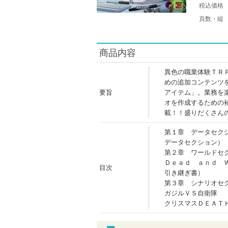
税込価格
頁数・縦
商品内容
異色の職業体験ＴＲ
めの追加コンテンツ
要旨
アイテム」。業務を
オを作成するための
載！！盛りだくさん
第１章 データセク
データセクション）
第２章 ワールドセ
Ｄｅａｄ ａｎｄ 
目次
引き継ぎ書）
第３章 シナリオセ
ガジルＶＳ自衛隊
クリスマスＤＥＡＴ