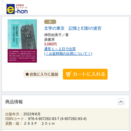
文学の東京 記憶と幻影の迷宮
神田由美子／著
鼎書房
3,080円
通常１～２日で出荷
(！お盆時期の出荷について！)
商品情報
出版年月：
2022年8月
ISBNコード：
978-4-907282-83-7
(
4-907282-83-4
)
頁数・縦：
２９３Ｐ ２０ｃｍ