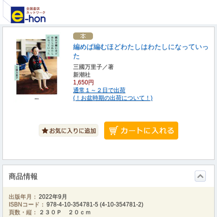
編めば編むほどわたしはわたしになっていっ
た
三國万里子／著
新潮社
1,650円
通常１～２日で出荷
(！お盆時期の出荷について！)
商品情報
出版年月：
2022年9月
ISBNコード：
978-4-10-354781-5
(
4-10-354781-2
)
頁数・縦：
２３０Ｐ ２０ｃｍ