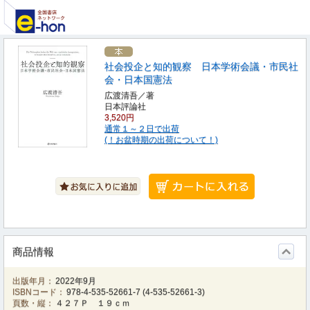
社会投企と知的観察 日本学術会議・市民社
会・日本国憲法
広渡清吾／著
日本評論社
3,520円
通常１～２日で出荷
(！お盆時期の出荷について！)
商品情報
出版年月：
2022年9月
ISBNコード：
978-4-535-52661-7
(
4-535-52661-3
)
頁数・縦：
４２７Ｐ １９ｃｍ