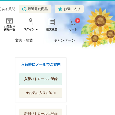
くある質問
最近見た商品
お気に入り
0
お受取り
ログイン
注文履歴
カート
店舗一覧
文具・雑貨
キャンペーン
入荷時にメールでご案内
入荷パトロールに登録
★お気に入りに追加
ソードアート・オ
ンライン ２９
ＫＡＤＯＫＡＷＡ
新刊パトロールに登録