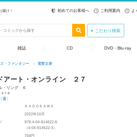
初めてのお客様へ
ご利用案内
よ
お届け！
こだわり検索
雑誌
CD
DVD・Blu-ray
ズ・ファンタジー
電撃文庫
ドアート・オンライン ２７
ル・リング ６
３９７８
〔著〕
ＫＡＤＯＫＡＷＡ
2022年10月
ド
978-4-04-914622-6
（
4-04-914622-3
）
704円