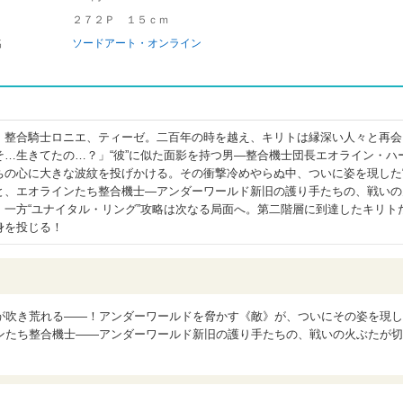
２７２Ｐ １５ｃｍ
名
ソードアート・オンライン
。整合騎士ロニエ、ティーゼ。二百年の時を越え、キリトは縁深い人々と再会
そ…生きてたの…？」“彼”に似た面影を持つ男―整合機士団長エオライン・ハ
ちの心に大きな波紋を投げかける。その衝撃冷めやらぬ中、ついに姿を現した“
と、エオラインたち整合機士―アンダーワールド新旧の護り手たちの、戦いの
。一方“ユナイタル・リング”攻略は次なる局面へ。第二階層に到達したキリト
身を投じる！
が吹き荒れる――！アンダーワールドを脅かす《敵》が、ついにその姿を現し
ンたち整合機士――アンダーワールド新旧の護り手たちの、戦いの火ぶたが切