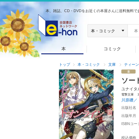
本、雑誌、CD・DVDをお近くの本屋さんに送料無料で
本
コミック
トップ
本・コミック
文庫
ティーン
ソー
ユナイタ
電撃文庫 
川原礫／
出版社名
出版年月
ISBNコー
税込価格