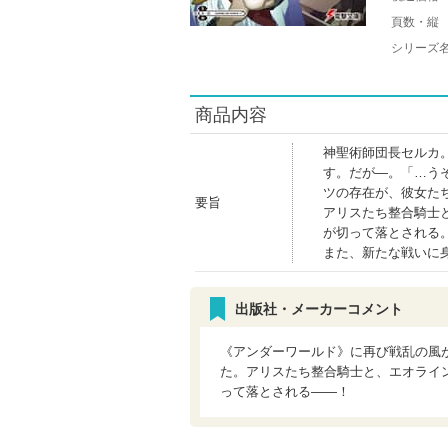
頁数・縦
シリーズ
商品内容
神聖術師団長セルカ
す。だが―。「…う
ツの存在が、彼女た
要旨
アリスたち整合騎士
が切って落とされる
また、新たな戦いに
出版社・メーカーコメント
《アンダーワールド》に再び戦乱の風
た。アリスたち整合騎士と、エオライ
って落とされる――！