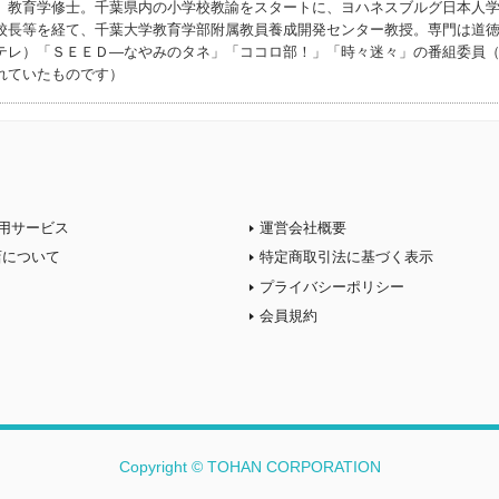
。教育学修士。千葉県内の小学校教諭をスタートに、ヨハネスブルグ日本人
校長等を経て、千葉大学教育学部附属教員養成開発センター教授。専門は道
テレ）「ＳＥＥＤ―なやみのタネ」「ココロ部！」「時々迷々」の番組委員
れていたものです）
用サービス
運営会社概要
店について
特定商取引法に基づく表示
プライバシーポリシー
会員規約
Copyright © TOHAN CORPORATION