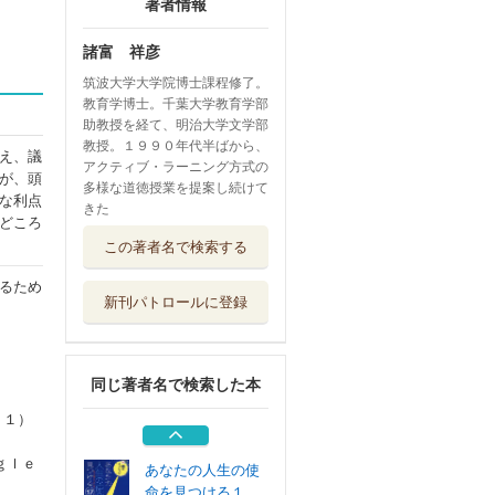
著者情報
諸富 祥彦
筑波大学大学院博士課程修了。
教育学博士。千葉大学教育学部
助教授を経て、明治大学文学部
教授。１９９０年代半ばから、
え、議
アクティブ・ラーニング方式の
が、頭
多様な道徳授業を提案し続けて
な利点
きた
どころ
自己との対話を深
この著者名で検索する
める「対話」 ...
図書文化社
るため
新刊パトロールに登録
ＥＡМＡ道徳 多
面的・多角的思...
明治図書出版
同じ著者名で検索した本
フランクル初期論
集１９２３－１...
１１）
ミネルヴァ書房
ｇｌｅ
あなたの人生の使
命を見つける１...