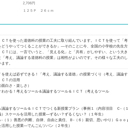
2,706円
１２５Ｐ ２６ｃｍ
ＩＣＴを使った道徳科の授業の工夫に取り組んでいます。ＩＣＴを使って「考
をどうやってつくることができるか」―そのことに今、全国の小学校の先生方
ＩＣＴには、一言でいうと、「見える化」と「共有」がしやすい、という大き
と「考え、議論する道徳科の授業」は相性がよいのです。その様々な工夫のし
います。
Ｔを使えば必ずできる！「考え、議論する道徳」の授業づくり（考え、議論す
ＩＣＴの活用
の面白さ・楽しさ）
ぐわかる！考えるツール＆議論するツール＆ＩＣＴ（考えるツール
＆議論するツール＆ＩＣＴでつくる新授業プラン（事例１（内容項目 Ｃ‐（
義）スケールを活用した授業―ずるい？ずるくない？（１年生）
Ａ‐（１）善悪の判断、自律、自由と責任、Ｂ‐（６）親切、思いやり）Ｇｏｏ
を活用した授業―でんごんツバン（２年生）