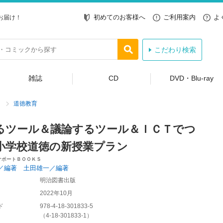
初めてのお客様へ
ご利用案内
よ
お届け！
こだわり検索
雑誌
CD
DVD・Blu-ray
道徳教育
るツール＆議論するツール＆ＩＣＴでつ
小学校道徳の新授業プラン
サポートＢＯＯＫＳ
／編著 土田雄一／編著
明治図書出版
2022年10月
ド
978-4-18-301833-5
（
4-18-301833-1
）