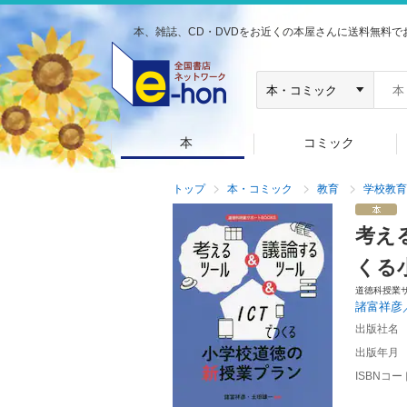
本、雑誌、CD・DVDをお近くの本屋さんに送料無料で
本
コミック
トップ
本・コミック
教育
学校教育
考え
くる
道徳科授業
諸富祥彦
出版社名
出版年月
ISBNコー