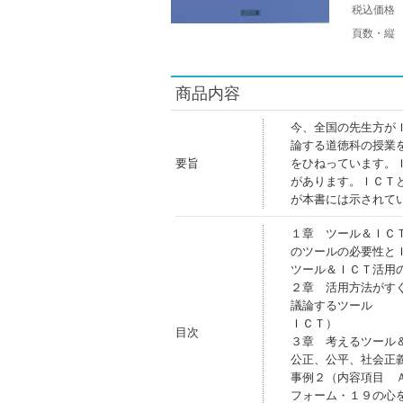
税込価格
頁数・縦
商品内容
今、全国の先生方が
論する道徳科の授業
要旨
をひねっています。
があります。ＩＣＴ
が本書には示されて
１章 ツール＆ＩＣ
のツールの必要性と
ツール＆ＩＣＴ活用
２章 活用方法がす
議論するツール
ＩＣＴ）
目次
３章 考えるツール
公正、公平、社会正
事例２（内容項目 
フォーム・１９の心