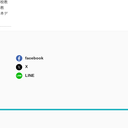
ＫＡＤＯＫＡＷＡ
学校教
徳教
自己との対話を深
（本デ
める「対話」 ...
図書文化社
ＥＡМＡ道徳 多
面的・多角的思...
明治図書出版
フランクル初期論
集１９２３－１...
facebook
ミネルヴァ書房
X
LINE