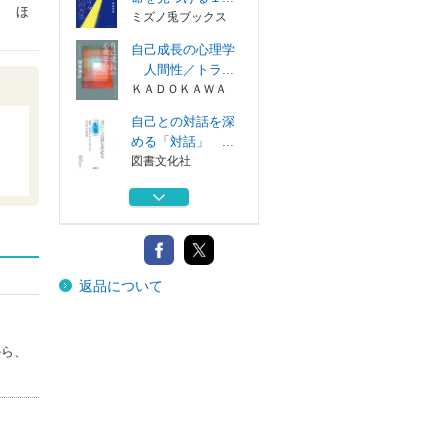
） ほ
ミズノ兎ブックス
自己成長の心理学
人間性／トラ...
ＫＡＤＯＫＡＷＡ
自己との対話を深
める「対話」 ...
図書文化社
ＥＡМＡ道徳 多
面的・多角的思...
明治図書出版
フランクル初期論
返品について
集１９２３－１...
ミネルヴァ書房
あなたの人生の使
から、
命を見つける１...
ミズノ兎ブックス
自己成長の心理学
人間性／トラ...