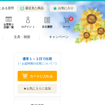
くある質問
最近見た商品
お気に入り
0
お受取り
ログイン
注文履歴
カート
店舗一覧
文具・雑貨
キャンペーン
通常１～２日で出荷
(！お盆時期の出荷について！)
カートに入れる
★お気に入りに追加