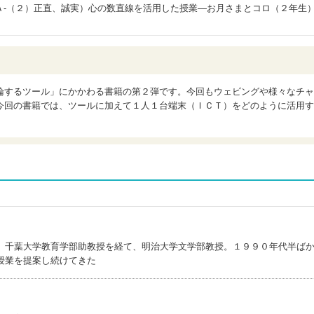
Ａ‐（２）正直、誠実）心の数直線を活用した授業―お月さまとコロ（２年生
論するツール」にかかわる書籍の第２弾です。今回もウェビングや様々なチャ
今回の書籍では、ツールに加えて１人１台端末（ＩＣＴ）をどのように活用す
。千葉大学教育学部助教授を経て、明治大学文学部教授。１９９０年代半ば
授業を提案し続けてきた