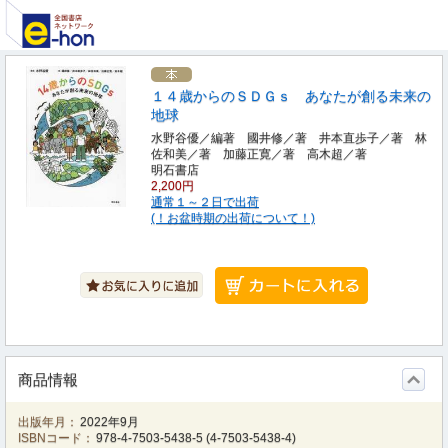
１４歳からのＳＤＧｓ あなたが創る未来の
地球
水野谷優／編著 國井修／著 井本直歩子／著 林
佐和美／著 加藤正寛／著 高木超／著
明石書店
2,200円
通常１～２日で出荷
(！お盆時期の出荷について！)
商品情報
出版年月：
2022年9月
ISBNコード：
978-4-7503-5438-5
(
4-7503-5438-4
)