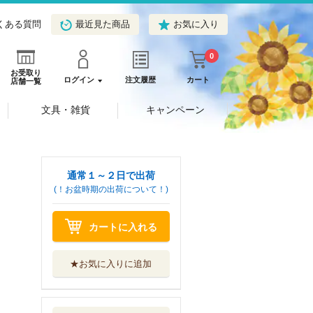
くある質問
最近見た商品
お気に入り
0
お受取り
ログイン
注文履歴
カート
店舗一覧
文具・雑貨
キャンペーン
通常１～２日で出荷
(！お盆時期の出荷について！)
カートに入れる
★お気に入りに追加
イラスト図解ファ
ラデーの「錆び...
秀和システム新社