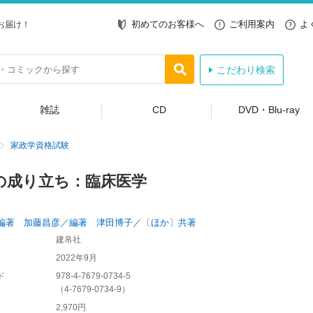
初めてのお客様へ
ご利用案内
よ
お届け！
こだわり検索
雑誌
CD
DVD・Blu-ray
家政学資格試験
の成り立ち：臨床医学
編著 加藤昌彦／編著 津田博子／〔ほか〕共著
建帛社
2022年9月
ド
978-4-7679-0734-5
（
4-7679-0734-9
）
2,970円