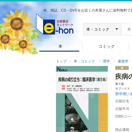
本、雑誌、CD・DVDをお近くの本屋さんに送料無料で
本
コミック
トップ
本・コミック
理学
家政学
疾病
第５版
Ｎブックス
田中明／
出版社名
出版年月
ISBNコー
税込価格