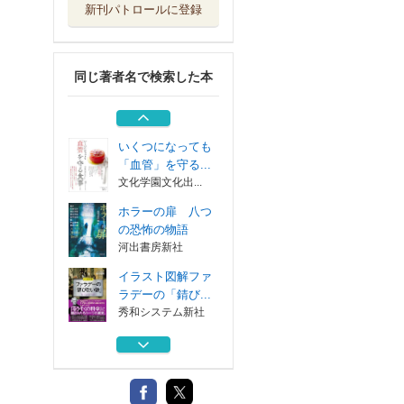
新刊パトロールに登録
なぜＡｆＤは支持
されるのか 右...
同時代社
同じ著者名で検索した本
鉄鋼業界のしくみ
とビジネスがこ...
技術評論社
いくつになっても
「血管」を守る...
文化学園文化出...
ホラーの扉 八つ
の恐怖の物語
河出書房新社
イラスト図解ファ
ラデーの「錆び...
秀和システム新社
なぜＡｆＤは支持
されるのか 右...
同時代社