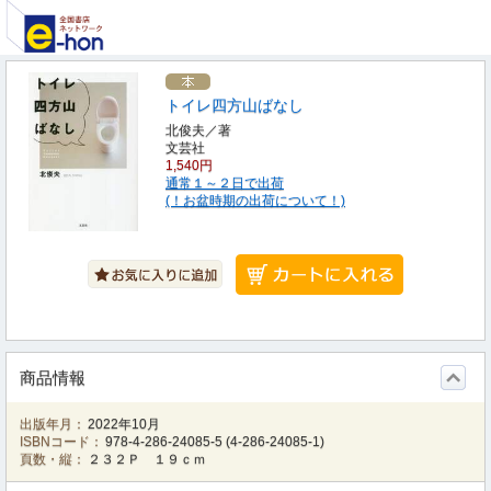
トイレ四方山ばなし
北俊夫／著
文芸社
1,540円
通常１～２日で出荷
(！お盆時期の出荷について！)
商品情報
出版年月：
2022年10月
ISBNコード：
978-4-286-24085-5
(
4-286-24085-1
)
頁数・縦：
２３２Ｐ １９ｃｍ