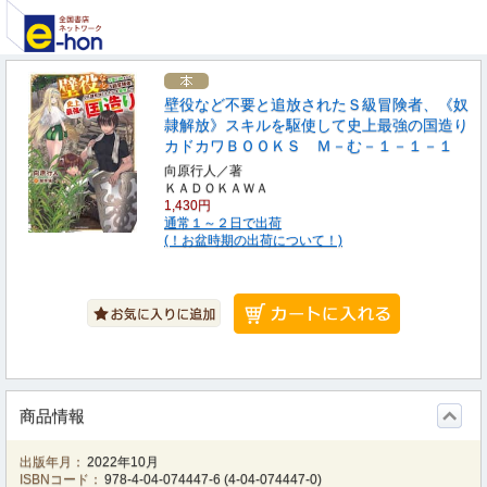
壁役など不要と追放されたＳ級冒険者、《奴
隷解放》スキルを駆使して史上最強の国造り
カドカワＢＯＯＫＳ Ｍ－む－１－１－１
向原行人／著
ＫＡＤＯＫＡＷＡ
1,430円
通常１～２日で出荷
(！お盆時期の出荷について！)
商品情報
出版年月：
2022年10月
ISBNコード：
978-4-04-074447-6
(
4-04-074447-0
)