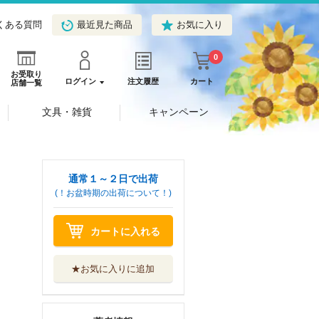
くある質問
最近見た商品
お気に入り
0
お受取り
ログイン
注文履歴
カート
店舗一覧
文具・雑貨
キャンペーン
通常１～２日で出荷
(！お盆時期の出荷について！)
カートに入れる
★お気に入りに追加