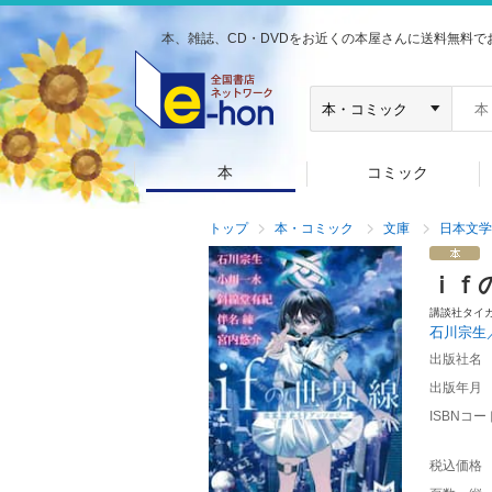
本、雑誌、CD・DVDをお近くの本屋さんに送料無料で
本
コミック
トップ
本・コミック
文庫
日本文学
ｉｆ
講談社タイ
石川宗生
出版社名
出版年月
ISBNコー
税込価格