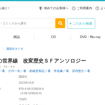
初めてのお客様へ
ご利用案内
よ
お届け！
こだわり検索
雑誌
CD
DVD・Blu-ray
講談社タイガ
の世界線 改変歴史ＳＦアンソロジー
ガ フＣ－０４
／著 小川一水／著 斜線堂有紀／著 伴名練／著 宮内悠介／著
講談社
2022年10月
ド
978-4-06-529626-4
（
4-06-529626-9
）
759円