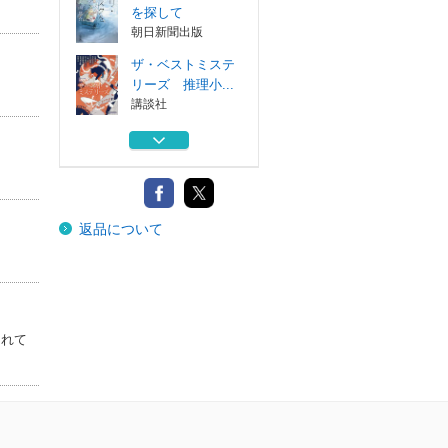
を探して
朝日新聞出版
ザ・ベストミステ
リーズ 推理小...
講談社
私が大好きな小説
家を殺すまで ３
講談社
君の地球が平らに
返品について
なりますように
集英社
教科書には、載せ
られない！？ ...
ＫＡＤＯＫＡＷＡ
されて
ラウリ・クースク
を探して
朝日新聞出版
ザ・ベストミステ
リーズ 推理小...