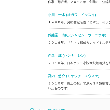
作家、翻訳者。２０１８年、創元ＳＦ短編
小川 一水 (オガワ イッスイ)
１９９６年、河出智紀名義『まずは一報ポ
斜線堂 有紀 (シャセンドウ ユウキ
２０１６年、『キネマ探偵カレイドミステ
伴名 練 (ハンナ レン)
２０１０年、日本ホラー小説大賞短編賞を
宮内 悠介 (ミヤウチ ユウスケ)
２０１０年『盤上の夜』で創元ＳＦ短編賞
いたものです）