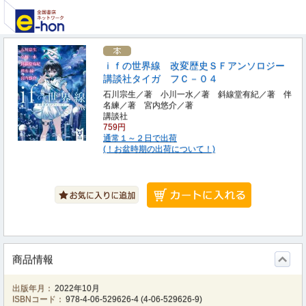
ｉｆの世界線 改変歴史ＳＦアンソロジー
講談社タイガ フＣ－０４
石川宗生／著 小川一水／著 斜線堂有紀／著 伴
名練／著 宮内悠介／著
講談社
759円
通常１～２日で出荷
(！お盆時期の出荷について！)
商品情報
出版年月：
2022年10月
ISBNコード：
978-4-06-529626-4
(
4-06-529626-9
)