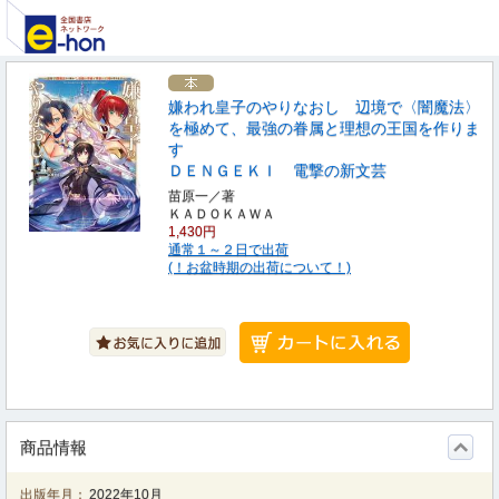
嫌われ皇子のやりなおし 辺境で〈闇魔法〉
を極めて、最強の眷属と理想の王国を作りま
す
ＤＥＮＧＥＫＩ 電撃の新文芸
苗原一／著
ＫＡＤＯＫＡＷＡ
1,430円
通常１～２日で出荷
(！お盆時期の出荷について！)
商品情報
出版年月：
2022年10月