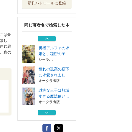
新刊パトロールに登録
アルファ軍人公爵
家の子守役は運...
シーラボ
同じ著者名で検索した本
推し公爵の闇落ち
を阻止したら、...
こは豪
オークラ出版
ほし
住む異
勇者アルファの求
、真の
婚と、秘密の子
シーラボ
憧れの孤高の殿下
に求愛されまし...
オークラ出版
誠実な王子は無垢
すぎる魔法使い...
オークラ出版
アルファ軍人公爵
家の子守役は運...
シーラボ