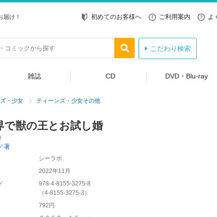
初めてのお客様へ
ご利用案内
よ
お届け！
こだわり検索
雑誌
CD
DVD・Blu-ray
ズ・少女
ティーンズ・少女その他
界で獣の王とお試し婚
庫
／著
シーラボ
2022年11月
ド
978-4-8155-3275-8
（
4-8155-3275-3
）
792円