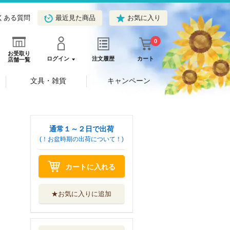
くある質問
最近見た商品
お気に入り
0
お受取り
ログイン
注文履歴
カート
店舗一覧
文具・雑貨
キャンペーン
通常１～２日で出荷
(！お盆時期の出荷について！)
カートに入れる
★お気に入りに追加
誠実な王子は無垢
すぎる魔法使い...
オークラ出版