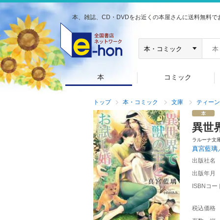
本、雑誌、CD・DVDをお近くの本屋さんに送料無料で
本
コミック
トップ
本・コミック
文庫
ティーン
異世
ラルーナ文
真宮藍璃
出版社名
出版年月
ISBNコー
税込価格