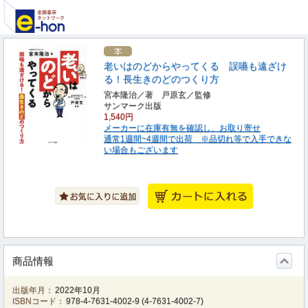
老いはのどからやってくる 誤嚥も遠ざけ
る！長生きのどのつくり方
宮本隆治／著 戸原玄／監修
サンマーク出版
1,540円
メーカーに在庫有無を確認し、お取り寄せ
通常1週間~4週間で出荷 ※品切れ等で入手できな
い場合もございます
商品情報
出版年月：
2022年10月
ISBNコード：
978-4-7631-4002-9
(
4-7631-4002-7
)