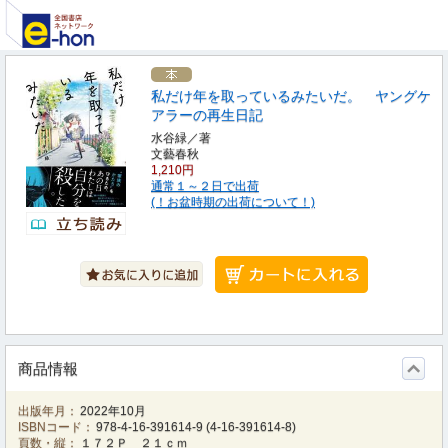
私だけ年を取っているみたいだ。 ヤングケ
アラーの再生日記
水谷緑／著
文藝春秋
1,210円
通常１～２日で出荷
(！お盆時期の出荷について！)
商品情報
出版年月：
2022年10月
ISBNコード：
978-4-16-391614-9
(
4-16-391614-8
)
頁数・縦：
１７２Ｐ ２１ｃｍ