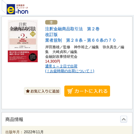
注釈金融商品取引法 第２巻
改訂版
業者規制 第２８条－第６６条の７０
岸田雅雄／監修 神作裕之／編集 弥永真生／編
集 大崎貞和／編集
金融財政事情研究会
14,300円
通常１～２日で出荷
(！お盆時期の出荷について！)
商品情報
出版年月：
2022年11月