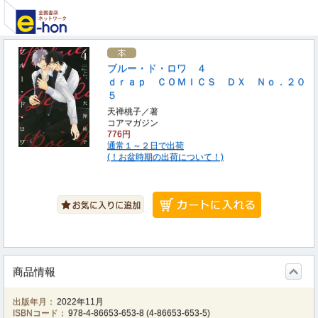
ブルー・ド・ロワ ４
ｄｒａｐ ＣＯＭＩＣＳ ＤＸ Ｎｏ．２０
５
天禅桃子／著
コアマガジン
776円
通常１～２日で出荷
(！お盆時期の出荷について！)
商品情報
出版年月：
2022年11月
ISBNコード：
978-4-86653-653-8
(
4-86653-653-5
)