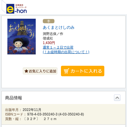
あくまとけしのみ
洞野志保／作
偕成社
1,430円
通常１～２日で出荷
(！お盆時期の出荷について！)
商品情報
出版年月：
2022年11月
ISBNコード：
978-4-03-350240-3
(
4-03-350240-8
)
頁数・縦：
〔３２Ｐ〕 ２７ｃｍ